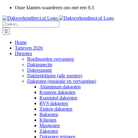
Ga
Onze klanten waarderen ons met een 9,3
naar
inhoud
Zoeken
naar:
Home
Tarieven 2026
Diensten
Boeiboorden vervangen
Dakinspectie
Dakreparatie
Dakbedekking (alle soorten)
Dakgoten (reparatie en vervanging)
Aluminium dakgoten
Koperen dakgoten
Kunststof dakgoten
RVS dakgoten
Zinken dakgoten
Bakgoten
Kilgoten
Mastgoten
Zakgoten
Dakgoten reinigen