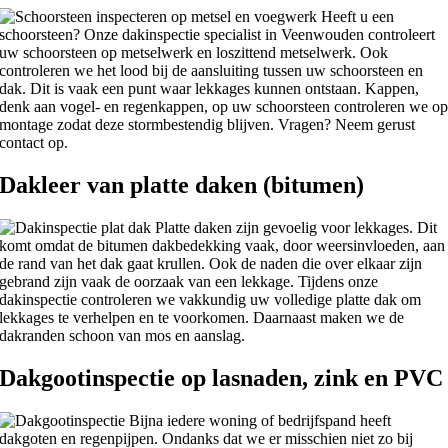
Heeft u een
schoorsteen? Onze dakinspectie specialist in Veenwouden controleert
uw schoorsteen op metselwerk en loszittend metselwerk. Ook
controleren we het lood bij de aansluiting tussen uw schoorsteen en
dak. Dit is vaak een punt waar lekkages kunnen ontstaan. Kappen,
denk aan vogel- en regenkappen, op uw schoorsteen controleren we o
montage zodat deze stormbestendig blijven. Vragen? Neem gerust
contact op.
Dakleer van platte daken (bitumen)
Platte daken zijn gevoelig voor lekkages. Dit
komt omdat de bitumen dakbedekking vaak, door weersinvloeden, aan
de rand van het dak gaat krullen. Ook de naden die over elkaar zijn
gebrand zijn vaak de oorzaak van een lekkage. Tijdens onze
dakinspectie controleren we vakkundig uw volledige platte dak om
lekkages te verhelpen en te voorkomen. Daarnaast maken we de
dakranden schoon van mos en aanslag.
Dakgootinspectie op lasnaden, zink en PVC
Bijna iedere woning of bedrijfspand heeft
dakgoten en regenpijpen. Ondanks dat we er misschien niet zo bij