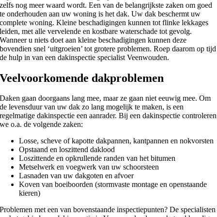
zelfs nog meer waard wordt. Een van de belangrijkste zaken om goed
te onderhouden aan uw woning is het dak. Uw dak beschermt uw
complete woning. Kleine beschadigingen kunnen tot flinke lekkages
leiden, met alle vervelende en kostbare waterschade tot gevolg.
Wanneer u niets doet aan kleine beschadigingen kunnen deze
bovendien snel ‘uitgroeien’ tot grotere problemen. Roep daarom op tijd
de hulp in van een dakinspectie specialist Veenwouden.
Veelvoorkomende dakproblemen
Daken gaan doorgaans lang mee, maar ze gaan niet eeuwig mee. Om
de levensduur van uw dak zo lang mogelijk te maken, is een
regelmatige dakinspectie een aanrader. Bij een dakinspectie controleren
we o.a. de volgende zaken:
Losse, scheve of kapotte dakpannen, kantpannen en nokvorsten
Opstaand en loszittend daklood
Loszittende en opkrullende randen van het bitumen
Metselwerk en voegwerk van uw schoorsteen
Lasnaden van uw dakgoten en afvoer
Koven van boeiboorden (stormvaste montage en openstaande
kieren)
Problemen met een van bovenstaande inspectiepunten? De specialisten