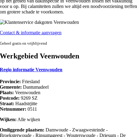
op het gebied van dakinspectie in Veenwouden lossen het vakkundig
voor u op. Bij calamiteiten zullen we altijd een noodvoorziening treffe
om grotere schade te voorkomen.
Contact & informatie aanvragen
Geheel gratis en vrijblijvend
Werkgebied Veenwouden
Regio informatie Veenwouden
Provincie:
Friesland
Gemeente:
Dantumadeel
Plaats:
Veenwouden
Postcode:
9269 SZ
Straat:
Haadstrjitte
Netnummer:
0511
Wijken:
Alle wijken
Omliggende plaatsen:
Damwoude - Zwaagwesteinde -
Broeksterwoude - Rinsumageest - Wouterswoude - Driesum - De