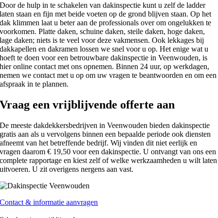
Door de hulp in te schakelen van dakinspectie kunt u zelf de ladder
laten staan en fijn met beide voeten op de grond blijven staan. Op het
dak klimmen laat u beter aan de professionals over om ongelukken te
voorkomen. Platte daken, schuine daken, steile daken, hoge daken,
lage daken; niets is te veel voor deze vakmensen. Ook lekkages bij
dakkapellen en dakramen lossen we snel voor u op. Het enige wat u
hoeft te doen voor een betrouwbare dakinspectie in Veenwouden, is
hier online contact met ons opnemen. Binnen 24 uur, op werkdagen,
nemen we contact met u op om uw vragen te beantwoorden en om een
afspraak in te plannen.
Vraag een vrijblijvende offerte aan
De meeste dakdekkersbedrijven in Veenwouden bieden dakinspectie
gratis aan als u vervolgens binnen een bepaalde periode ook diensten
afneemt van het betreffende bedrijf. Wij vinden dit niet eerlijk en
vragen daarom € 19,50 voor een dakinspectie. U ontvangt van ons een
complete rapportage en kiest zelf of welke werkzaamheden u wilt laten
uitvoeren. U zit overigens nergens aan vast.
Contact & informatie aanvragen