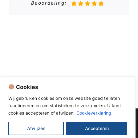
Beoordeling:
Cookies
Wij
gebruiken
cookies
om
onze
website
goed
te
laten
functioneren
en
om
statistieken
te
verzamelen.
U
kunt
cookies
accepteren of afwijzen.
Cookieverklaring
Copyright 2026 |
Dakwerkendirect
| All Rights Reserved
Afwijzen
Accepteren
Facebook
X
Instagram
Pinterest