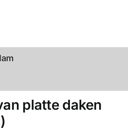
rdam
van platte daken
)