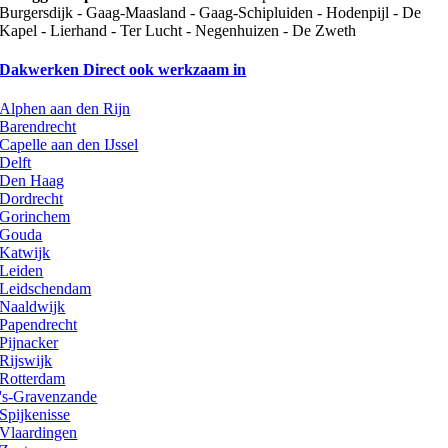
Burgersdijk - Gaag-Maasland - Gaag-Schipluiden - Hodenpijl - De
Kapel - Lierhand - Ter Lucht - Negenhuizen - De Zweth
Dakwerken Direct ook werkzaam in
Alphen aan den Rijn
Barendrecht
Capelle aan den IJssel
Delft
Den Haag
Dordrecht
Gorinchem
Gouda
Katwijk
Leiden
Leidschendam
Naaldwijk
Papendrecht
Pijnacker
Rijswijk
Rotterdam
's-Gravenzande
Spijkenisse
Vlaardingen