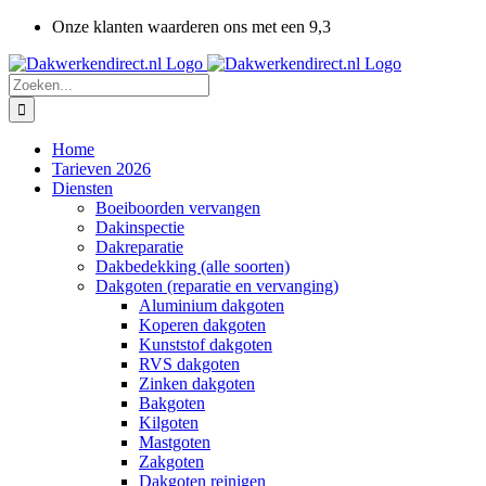
Ga
Onze klanten waarderen ons met een 9,3
naar
inhoud
Zoeken
naar:
Home
Tarieven 2026
Diensten
Boeiboorden vervangen
Dakinspectie
Dakreparatie
Dakbedekking (alle soorten)
Dakgoten (reparatie en vervanging)
Aluminium dakgoten
Koperen dakgoten
Kunststof dakgoten
RVS dakgoten
Zinken dakgoten
Bakgoten
Kilgoten
Mastgoten
Zakgoten
Dakgoten reinigen