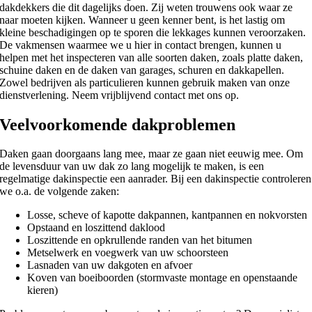
dakdekkers die dit dagelijks doen. Zij weten trouwens ook waar ze
naar moeten kijken. Wanneer u geen kenner bent, is het lastig om
kleine beschadigingen op te sporen die lekkages kunnen veroorzaken.
De vakmensen waarmee we u hier in contact brengen, kunnen u
helpen met het inspecteren van alle soorten daken, zoals platte daken,
schuine daken en de daken van garages, schuren en dakkapellen.
Zowel bedrijven als particulieren kunnen gebruik maken van onze
dienstverlening. Neem vrijblijvend contact met ons op.
Veelvoorkomende dakproblemen
Daken gaan doorgaans lang mee, maar ze gaan niet eeuwig mee. Om
de levensduur van uw dak zo lang mogelijk te maken, is een
regelmatige dakinspectie een aanrader. Bij een dakinspectie controleren
we o.a. de volgende zaken:
Losse, scheve of kapotte dakpannen, kantpannen en nokvorsten
Opstaand en loszittend daklood
Loszittende en opkrullende randen van het bitumen
Metselwerk en voegwerk van uw schoorsteen
Lasnaden van uw dakgoten en afvoer
Koven van boeiboorden (stormvaste montage en openstaande
kieren)