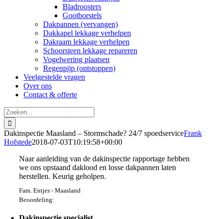
Bladroosters
Gootborstels
Dakpannen (vervangen)
Dakkapel lekkage verhelpen
Dakraam lekkage verhelpen
Schoorsteen lekkage repareren
Vogelwering plaatsen
Regenpijp (ontstoppen)
Veelgestelde vragen
Over ons
Contact & offerte
Zoeken
naar:
Dakinspectie Maasland – Stormschade? 24/7 spoedservice
Frank
Hofstede
2018-07-03T10:19:58+00:00
Naar aanleiding van de dakinspectie rapportage hebben
we ons opstaand daklood en losse dakpannen laten
herstellen. Keurig geholpen.
Fam. Entjes - Maasland
Beoordeling:
Dakinspectie specialist