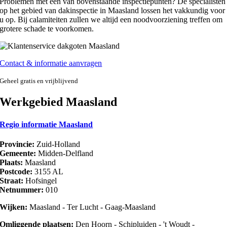
Problemen met een van bovenstaande inspectiepunten? De specialisten
op het gebied van dakinspectie in Maasland lossen het vakkundig voor
u op. Bij calamiteiten zullen we altijd een noodvoorziening treffen om
grotere schade te voorkomen.
Contact & informatie aanvragen
Geheel gratis en vrijblijvend
Werkgebied Maasland
Regio informatie Maasland
Provincie:
Zuid-Holland
Gemeente:
Midden-Delfland
Plaats:
Maasland
Postcode:
3155 AL
Straat:
Hofsingel
Netnummer:
010
Wijken:
Maasland - Ter Lucht - Gaag-Maasland
Omliggende plaatsen:
Den Hoorn - Schipluiden - 't Woudt -