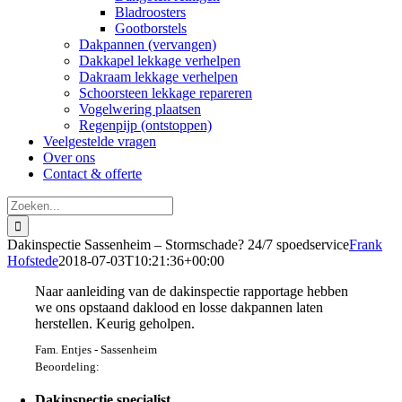
Bladroosters
Gootborstels
Dakpannen (vervangen)
Dakkapel lekkage verhelpen
Dakraam lekkage verhelpen
Schoorsteen lekkage repareren
Vogelwering plaatsen
Regenpijp (ontstoppen)
Veelgestelde vragen
Over ons
Contact & offerte
Zoeken
naar:
Dakinspectie Sassenheim – Stormschade? 24/7 spoedservice
Frank
Hofstede
2018-07-03T10:21:36+00:00
Naar aanleiding van de dakinspectie rapportage hebben
we ons opstaand daklood en losse dakpannen laten
herstellen. Keurig geholpen.
Fam. Entjes - Sassenheim
Beoordeling:
Dakinspectie specialist