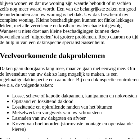
blijven wonen en dat uw woning zijn waarde behoudt of misschien
zelfs nog meer waard wordt. Een van de belangrijkste zaken om goed
te onderhouden aan uw woning is het dak. Uw dak beschermt uw
complete woning. Kleine beschadigingen kunnen tot flinke lekkages
leiden, met alle vervelende en kostbare waterschade tot gevolg.
Wanneer u niets doet aan kleine beschadigingen kunnen deze
bovendien snel ‘uitgroeien’ tot grotere problemen. Roep daarom op tijd
de hulp in van een dakinspectie specialist Sassenheim.
Veelvoorkomende dakproblemen
Daken gaan doorgaans lang mee, maar ze gaan niet eeuwig mee. Om
de levensduur van uw dak zo lang mogelijk te maken, is een
regelmatige dakinspectie een aanrader. Bij een dakinspectie controleren
we o.a. de volgende zaken:
Losse, scheve of kapotte dakpannen, kantpannen en nokvorsten
Opstaand en loszittend daklood
Loszittende en opkrullende randen van het bitumen
Metselwerk en voegwerk van uw schoorsteen
Lasnaden van uw dakgoten en afvoer
Koven van boeiboorden (stormvaste montage en openstaande
kieren)