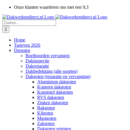
Ga
Onze klanten waarderen ons met een 9,3
naar
inhoud
Zoeken
naar:
Home
Tarieven 2026
Diensten
Boeiboorden vervangen
Dakinspectie
Dakreparatie
Dakbedekking (alle soorten)
Dakgoten (reparatie en vervanging)
Aluminium dakgoten
Koperen dakgoten
Kunststof dakgoten
RVS dakgoten
Zinken dakgoten
Bakgoten
Kilgoten
Mastgoten
Zakgoten
Dakgoten reinigen