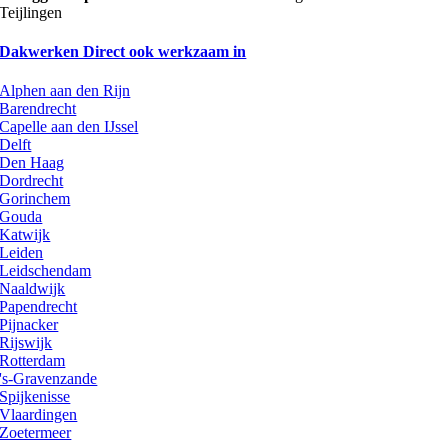
Teijlingen
Dakwerken Direct ook werkzaam in
Alphen aan den Rijn
Barendrecht
Capelle aan den IJssel
Delft
Den Haag
Dordrecht
Gorinchem
Gouda
Katwijk
Leiden
Leidschendam
Naaldwijk
Papendrecht
Pijnacker
Rijswijk
Rotterdam
's-Gravenzande
Spijkenisse
Vlaardingen
Zoetermeer