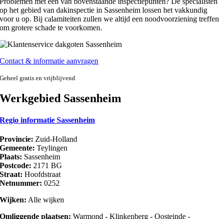
Problemen met een van bovenstaande inspectiepunten? De specialisten
op het gebied van dakinspectie in Sassenheim lossen het vakkundig
voor u op. Bij calamiteiten zullen we altijd een noodvoorziening treffe
om grotere schade te voorkomen.
Contact & informatie aanvragen
Geheel gratis en vrijblijvend
Werkgebied Sassenheim
Regio informatie Sassenheim
Provincie:
Zuid-Holland
Gemeente:
Teylingen
Plaats:
Sassenheim
Postcode:
2171 BG
Straat:
Hoofdstraat
Netnummer:
0252
Wijken:
Alle wijken
Omliggende plaatsen:
Warmond - Klinkenberg - Oosteinde -