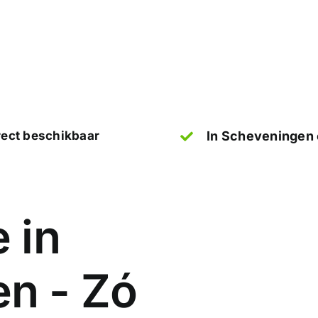
rect beschikbaar
In Scheveningen 
 in
n - Zó