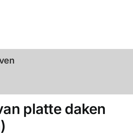
oven
van platte daken
)