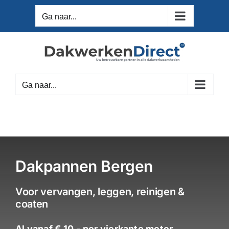
Ga
Ga naar...
naar
inhoud
Ga naar...
Dakpannen Bergen
Voor vervangen, leggen, reinigen &
coaten
Al vanaf € 10,- per vierkante meter