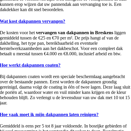
kunnen erop wijzen dat uw pannendak aan vervanging toe is. Een
dakdekker kan dit snel beoordelen.
Wat kost dakpannen vervangen?
De kosten voor het
vervangen van dakpannen in Breskens
liggen
gemiddeld tussen de €25 en €70 per m². De prijs hangt af van de
dakhelling, het type pan, bereikbaarheid en eventuele
herstelwerkzaamheden aan het dakbeschot. Voor een compleet dak
betaalt u meestal tussen €4.000 en €8.000, inclusief arbeid en btw.
Hoe werkt dakpannen coaten?
Bij dakpannen coaten wordt een speciale beschermlaag aangebracht
over de bestaande pannen. Eerst worden de dakpannen grondig
gereinigd, daarna volgt de coating in één of twee lagen. Deze laag sluit
de poriën af, waardoor water en vuil minder kans krijgen en de kleur
behouden blijft. Zo verlengt u de levensduur van uw dak met 10 tot 15
jaar.
Hoe vaak moet ik mijn dakpannen laten reinigen?
Gemiddeld is eens per 5 tot 8 jaar voldoende. In bosrijke gebieden of