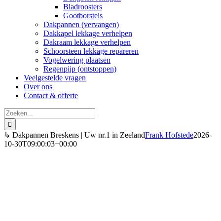
Bladroosters
Gootborstels
Dakpannen (vervangen)
Dakkapel lekkage verhelpen
Dakraam lekkage verhelpen
Schoorsteen lekkage repareren
Vogelwering plaatsen
Regenpijp (ontstoppen)
Veelgestelde vragen
Over ons
Contact & offerte
Zoeken
naar:
↳ Dakpannen Breskens | Uw nr.1 in Zeeland
Frank Hofstede
2026-
10-30T09:00:03+00:00
Dakpannen Breskens
Voor vervangen, leggen, reinigen & coaten
Al vanaf € 10,- per vierkante meter