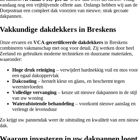
vandaag nog een vrijblijvende offerte aan. Onlangs hebben wij aan de
Dorpsstraat een compleet dak voorzien van nieuwe, strak gecoate
dakpannen.
Vakkundige dakdekkers in Breskens
Onze ervaren en
VCA-gecertificeerde dakdekkers
in Breskens
combineren vakmanschap met oog voor detail. Zij werken door heel
Zeeland en gebruiken moderne technieken en duurzame materialen,
waaronder:
Hoge druk reiniging
– verwijdert hardnekkig vuil en mos voor
een egaal dakoppervlak
Dakcoating
– herstelt kleur en glans, en beschermt tegen
weersinvloeden
Volledige vervanging
– keuze uit nieuwe dakpannen in de stijl
van uw woning
Waterafstotende behandeling
– voorkomt nieuwe aanslag en
verlengt de levensduur
Zo krijgt uw pannendak weer de uitstraling en kwaliteit van een nieuw
dak.
Waarom investeren in uw dakpannen loont