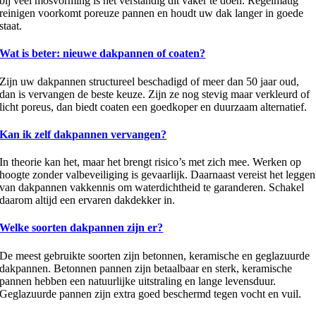
bij veel mosvorming is het verstandig dit vaker te doen. Regelmatig
reinigen voorkomt poreuze pannen en houdt uw dak langer in goede
staat.
Wat is beter: nieuwe dakpannen of coaten?
Zijn uw dakpannen structureel beschadigd of meer dan 50 jaar oud,
dan is vervangen de beste keuze. Zijn ze nog stevig maar verkleurd of
licht poreus, dan biedt coaten een goedkoper en duurzaam alternatief.
Kan ik zelf dakpannen vervangen?
In theorie kan het, maar het brengt risico’s met zich mee. Werken op
hoogte zonder valbeveiliging is gevaarlijk. Daarnaast vereist het leggen
van dakpannen vakkennis om waterdichtheid te garanderen. Schakel
daarom altijd een ervaren dakdekker in.
Welke soorten dakpannen zijn er?
De meest gebruikte soorten zijn betonnen, keramische en geglazuurde
dakpannen. Betonnen pannen zijn betaalbaar en sterk, keramische
pannen hebben een natuurlijke uitstraling en lange levensduur.
Geglazuurde pannen zijn extra goed beschermd tegen vocht en vuil.