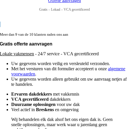
Offerte aanvragen
Gratis – Lokaal – VCA gecertificeerd
Meer dan 9 van de 10 klanten raden ons aan
Gratis offerte aanvragen
Lokale vakmensen
- 24/7 service - VCA gecertificeerd
Uw gegevens worden veilig en versleuteld verzonden.
Met het versturen van dit formulier accepteert u onze
algemene
voorwaarden
.
Uw gegevens worden alleen gebruikt om uw aanvraag netjes af
te handelen.
Ervaren dakdekkers
met vakkennis
VCA gecertificeerd
dakdekkers
Duurzame oplossingen
voor uw dak
Veel actief in
Breskens
en omgeving
Wij behandelen elk dak alsof het ons eigen dak is. Geen
snelle oplossingen, maar werk waar u jarenlang geen