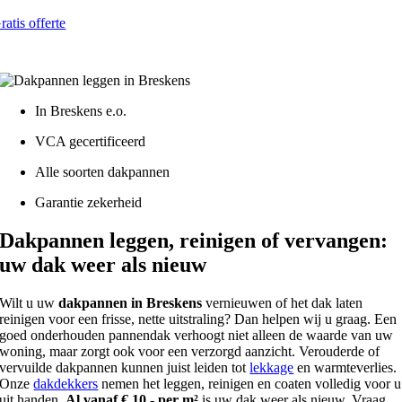
ratis offerte
atis - Lokaal - VCA gecertificeerd
In Breskens e.o.
VCA gecertificeerd
Alle soorten dakpannen
Garantie zekerheid
Dakpannen leggen, reinigen of vervangen:
uw dak weer als nieuw
Wilt u uw
dakpannen in Breskens
vernieuwen of het dak laten
reinigen voor een frisse, nette uitstraling? Dan helpen wij u graag. Een
goed onderhouden pannendak verhoogt niet alleen de waarde van uw
woning, maar zorgt ook voor een verzorgd aanzicht. Verouderde of
vervuilde dakpannen kunnen juist leiden tot
lekkage
en warmteverlies.
Onze
dakdekkers
nemen het leggen, reinigen en coaten volledig voor u
uit handen.
Al vanaf € 10,- per m²
is uw dak weer als nieuw. Vraag