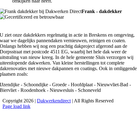
omkijken naar heeft.
Frank - dakdekker
U ziet onze dakdekkers regelmatig in actie in Breskens en omgeving,
waar we dagelijks pannendaken vernieuwen, reinigen en coaten.
Onlangs hebben wij nog een prachtig dakproject afgerond aan de
Dorpsstraat met postcode 4511 EG, waarbij het hele dak weer de
uitstraling van nieuw kreeg. In de hele gemeente Sluis verzorgen wij
uiteenlopende dakwerken. Van kleine herstellingen tot complete
dakrenovaties met nieuwe dakpannen en coatings. Ook in omliggende
plaatsen zoals:
IJzendijke - Schoondijke - Groede - Hoofdplaat - Nieuwvliet-Bad -
Biervliet - Roodenhoek - Nieuwesluis - Schoneveld
Copyright 2026 |
Dakwerkendirect
| All Rights Reserved
Facebook
X
Instagram
Pinterest
Page load link
Ga
naar
de
bovenkant