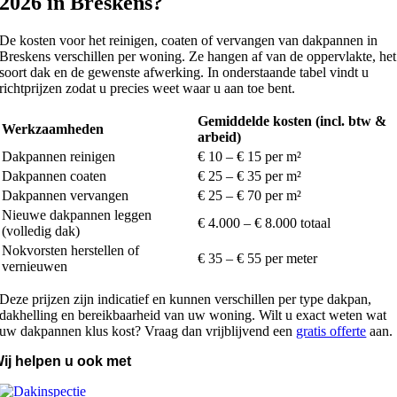
2026 in Breskens?
De kosten voor het reinigen, coaten of vervangen van dakpannen in
Breskens verschillen per woning. Ze hangen af van de oppervlakte, het
soort dak en de gewenste afwerking. In onderstaande tabel vindt u
richtprijzen zodat u precies weet waar u aan toe bent.
Gemiddelde kosten (incl. btw &
Werkzaamheden
arbeid)
Dakpannen reinigen
€ 10 – € 15 per m²
Dakpannen coaten
€ 25 – € 35 per m²
Dakpannen vervangen
€ 25 – € 70 per m²
Nieuwe dakpannen leggen
€ 4.000 – € 8.000 totaal
(volledig dak)
Nokvorsten herstellen of
€ 35 – € 55 per meter
vernieuwen
Deze prijzen zijn indicatief en kunnen verschillen per type dakpan,
dakhelling en bereikbaarheid van uw woning. Wilt u exact weten wat
uw dakpannen klus kost? Vraag dan vrijblijvend een
gratis offerte
aan.
ij helpen u ook met