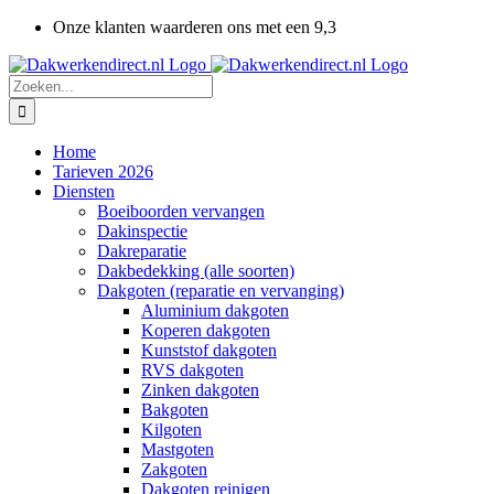
Ga
Onze klanten waarderen ons met een 9,3
naar
inhoud
Zoeken
naar:
Home
Tarieven 2026
Diensten
Boeiboorden vervangen
Dakinspectie
Dakreparatie
Dakbedekking (alle soorten)
Dakgoten (reparatie en vervanging)
Aluminium dakgoten
Koperen dakgoten
Kunststof dakgoten
RVS dakgoten
Zinken dakgoten
Bakgoten
Kilgoten
Mastgoten
Zakgoten
Dakgoten reinigen