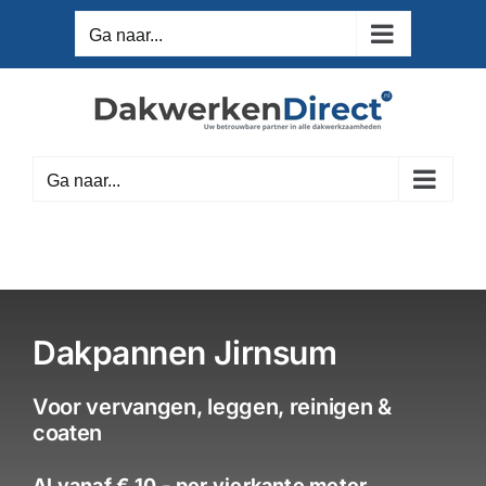
Ga
Ga naar...
naar
inhoud
Ga naar...
Dakpannen Jirnsum
Voor vervangen, leggen, reinigen &
coaten
Al vanaf € 10,- per vierkante meter