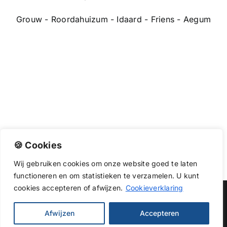
Grouw - Roordahuizum - Idaard - Friens - Aegum
🍪 Cookies
Wij
gebruiken
cookies
om
onze
website
goed
te
laten
functioneren
en
om
statistieken
te
verzamelen.
U
kunt
cookies
accepteren of afwijzen.
Cookieverklaring
Copyright 2026 |
Dakwerkendirect
| All Rights Reserved
Afwijzen
Accepteren
Facebook
X
Instagram
Pinterest