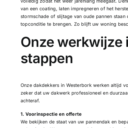
volledig zodat het weer jarenlang meegaat. Den
van een
coating
, laten
impregneren
of het herst
stormschade of slijtage van oude pannen staan
topconditie te brengen. Zo blijft uw woning bes
Onze werkwijze i
stappen
Onze dakdekkers in Westerbork werken altijd vo
zeker dat uw dakwerk professioneel en duurza
achteraf.
1. Voorinspectie en offerte
We bekijken de staat van uw pannendak en bepal