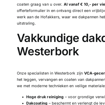
coaten graag van u over.
Al vanaf € 10,- per v
offerteformulier in en ontvang direct een vrijbl
werk aan de Hofakkers, waar we
dakpannen he
uitstraling.
Vakkundige dakd
Westerbork
Onze specialisten in Westerbork zijn
VCA-gecert
het leggen, vervangen en coaten van dakpannen. 
we met moderne technieken en veilige material
Hoge druk reiniging
– voor grondige verwi
Dakcoating
– beschermt en verlengt de le