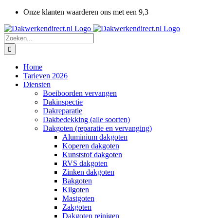
Ga
Onze klanten waarderen ons met een 9,3
naar
inhoud
Zoeken
naar:
Home
Tarieven 2026
Diensten
Boeiboorden vervangen
Dakinspectie
Dakreparatie
Dakbedekking (alle soorten)
Dakgoten (reparatie en vervanging)
Aluminium dakgoten
Koperen dakgoten
Kunststof dakgoten
RVS dakgoten
Zinken dakgoten
Bakgoten
Kilgoten
Mastgoten
Zakgoten
Dakgoten reinigen