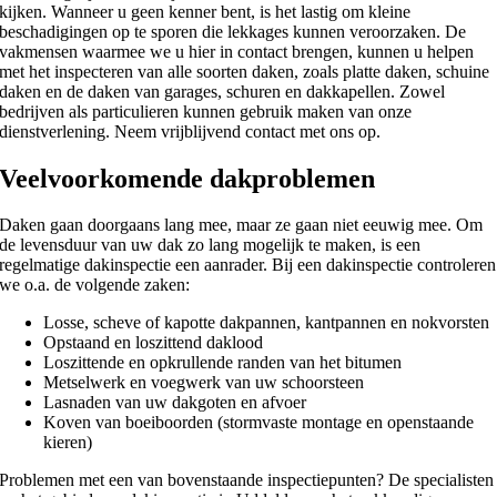
kijken. Wanneer u geen kenner bent, is het lastig om kleine
beschadigingen op te sporen die lekkages kunnen veroorzaken. De
vakmensen waarmee we u hier in contact brengen, kunnen u helpen
met het inspecteren van alle soorten daken, zoals platte daken, schuine
daken en de daken van garages, schuren en dakkapellen. Zowel
bedrijven als particulieren kunnen gebruik maken van onze
dienstverlening. Neem vrijblijvend contact met ons op.
Veelvoorkomende dakproblemen
Daken gaan doorgaans lang mee, maar ze gaan niet eeuwig mee. Om
de levensduur van uw dak zo lang mogelijk te maken, is een
regelmatige dakinspectie een aanrader. Bij een dakinspectie controleren
we o.a. de volgende zaken:
Losse, scheve of kapotte dakpannen, kantpannen en nokvorsten
Opstaand en loszittend daklood
Loszittende en opkrullende randen van het bitumen
Metselwerk en voegwerk van uw schoorsteen
Lasnaden van uw dakgoten en afvoer
Koven van boeiboorden (stormvaste montage en openstaande
kieren)
Problemen met een van bovenstaande inspectiepunten? De specialisten