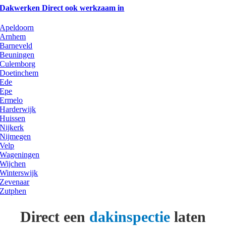
Dakwerken Direct ook werkzaam in
Apeldoorn
Arnhem
Barneveld
Beuningen
Culemborg
Doetinchem
Ede
Epe
Ermelo
Harderwijk
Huissen
Nijkerk
Nijmegen
Velp
Wageningen
Wijchen
Winterswijk
Zevenaar
Zutphen
Direct een
dakinspectie
laten