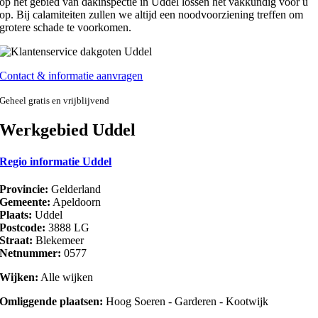
op het gebied van dakinspectie in Uddel lossen het vakkundig voor u
op. Bij calamiteiten zullen we altijd een noodvoorziening treffen om
grotere schade te voorkomen.
Contact & informatie aanvragen
Geheel gratis en vrijblijvend
Werkgebied Uddel
Regio informatie Uddel
Provincie:
Gelderland
Gemeente:
Apeldoorn
Plaats:
Uddel
Postcode:
3888 LG
Straat:
Blekemeer
Netnummer:
0577
Wijken:
Alle wijken
Omliggende plaatsen:
Hoog Soeren - Garderen - Kootwijk