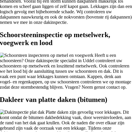
behandelen. Vooral bij een storm kunnen dakpannen makkelijk los
komen en scheef gaan liggen of zelf kapot gaan. Lekkages zijn dan ee
logisch gevolg met bijbehorende schade. Wij controleren uw
dakpannen nauwkeurig en ook de nokvorsten (bovenste rij dakpannen)
nemen we mee in onze dakinspectie.
Schoorsteeninspectie op metselwerk,
voegwerk en lood
Heeft u een
schoorsteen? Onze dakinspectie specialist in Uddel controleert uw
schoorsteen op metselwerk en loszittend metselwerk. Ook controleren
we het lood bij de aansluiting tussen uw schoorsteen en dak. Dit is
vaak een punt waar lekkages kunnen ontstaan. Kappen, denk aan
vogel- en regenkappen, op uw schoorsteen controleren we op montage
zodat deze stormbestendig blijven. Vragen? Neem gerust contact op.
Dakleer van platte daken (bitumen)
Platte daken zijn gevoelig voor lekkages. Dit
komt omdat de bitumen dakbedekking vaak, door weersinvloeden, aan
de rand van het dak gaat krullen. Ook de naden die over elkaar zijn
gebrand zijn vaak de oorzaak van een lekkage. Tijdens onze