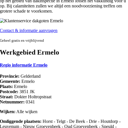
op het gebied van dakinspectie in Ermelo lossen het vakkundig voor u
op. Bij calamiteiten zullen we altijd een noodvoorziening treffen om
grotere schade te voorkomen.
Contact & informatie aanvragen
Geheel gratis en vrijblijvend
Werkgebied Ermelo
Regio informatie Ermelo
Provincie:
Gelderland
Gemeente:
Ermelo
Plaats:
Ermelo
Postcode:
3851 JK
Straat:
Dokter Holtropstraat
Netnummer:
0341
Wijken:
Alle wijken
Omliggende plaatsen:
Horst - Telgt - De Beek - Drie - Houtdorp -
Leuvenum - Nieuw Groevenbeek - Oud Groevenbeek - Speuld -