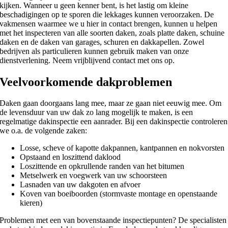
kijken. Wanneer u geen kenner bent, is het lastig om kleine
beschadigingen op te sporen die lekkages kunnen veroorzaken. De
vakmensen waarmee we u hier in contact brengen, kunnen u helpen
met het inspecteren van alle soorten daken, zoals platte daken, schuine
daken en de daken van garages, schuren en dakkapellen. Zowel
bedrijven als particulieren kunnen gebruik maken van onze
dienstverlening. Neem vrijblijvend contact met ons op.
Veelvoorkomende dakproblemen
Daken gaan doorgaans lang mee, maar ze gaan niet eeuwig mee. Om
de levensduur van uw dak zo lang mogelijk te maken, is een
regelmatige dakinspectie een aanrader. Bij een dakinspectie controleren
we o.a. de volgende zaken:
Losse, scheve of kapotte dakpannen, kantpannen en nokvorsten
Opstaand en loszittend daklood
Loszittende en opkrullende randen van het bitumen
Metselwerk en voegwerk van uw schoorsteen
Lasnaden van uw dakgoten en afvoer
Koven van boeiboorden (stormvaste montage en openstaande
kieren)
Problemen met een van bovenstaande inspectiepunten? De specialisten