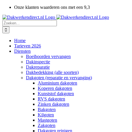
Ga
Onze klanten waarderen ons met een 9,3
naar
inhoud
Zoeken
naar:
Home
Tarieven 2026
Diensten
Boeiboorden vervangen
Dakinspectie
Dakreparatie
Dakbedekking (alle soorten)
Dakgoten (reparatie en vervanging)
Aluminium dakgoten
Koperen dakgoten
Kunststof dakgoten
RVS dakgoten
Zinken dakgoten
Bakgoten
Kilgoten
Mastgoten
Zakgoten
Dakgoten reinigen