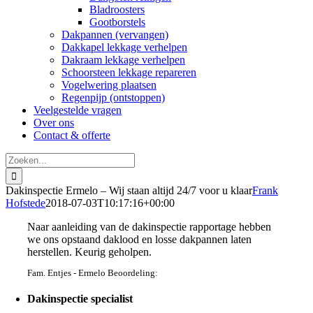
Bladroosters
Gootborstels
Dakpannen (vervangen)
Dakkapel lekkage verhelpen
Dakraam lekkage verhelpen
Schoorsteen lekkage repareren
Vogelwering plaatsen
Regenpijp (ontstoppen)
Veelgestelde vragen
Over ons
Contact & offerte
Zoeken
naar:
Dakinspectie Ermelo – Wij staan altijd 24/7 voor u klaar
Frank
Hofstede
2018-07-03T10:17:16+00:00
Naar aanleiding van de dakinspectie rapportage hebben
we ons opstaand daklood en losse dakpannen laten
herstellen. Keurig geholpen.
Fam. Entjes - Ermelo Beoordeling:
Dakinspectie specialist