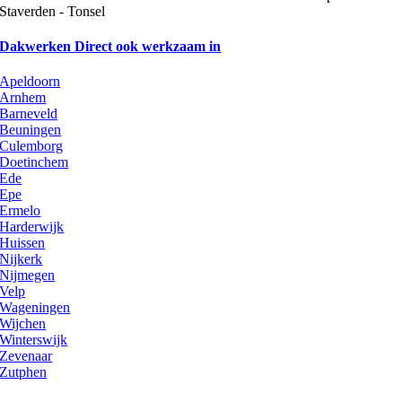
Staverden - Tonsel
Dakwerken Direct ook werkzaam in
Apeldoorn
Arnhem
Barneveld
Beuningen
Culemborg
Doetinchem
Ede
Epe
Ermelo
Harderwijk
Huissen
Nijkerk
Nijmegen
Velp
Wageningen
Wijchen
Winterswijk
Zevenaar
Zutphen