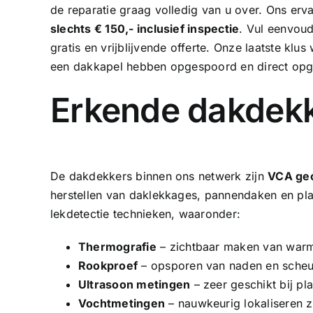
de reparatie graag volledig van u over. Ons
erv
slechts € 150,- inclusief inspectie
. Vul eenvoud
gratis en vrijblijvende offerte. Onze laatste kl
een dakkapel
hebben opgespoord en direct opgelo
Erkende dakdekk
De dakdekkers binnen ons netwerk zijn
VCA gec
herstellen van daklekkages, pannendaken en pl
lekdetectie technieken, waaronder:
Thermografie
– zichtbaar maken van warmt
Rookproef
– opsporen van naden en sche
Ultrasoon metingen
– zeer geschikt bij pl
Vochtmetingen
– nauwkeurig lokaliseren 