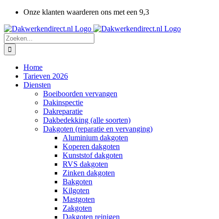
Ga
Onze klanten waarderen ons met een 9,3
naar
inhoud
Zoeken
naar:
Home
Tarieven 2026
Diensten
Boeiboorden vervangen
Dakinspectie
Dakreparatie
Dakbedekking (alle soorten)
Dakgoten (reparatie en vervanging)
Aluminium dakgoten
Koperen dakgoten
Kunststof dakgoten
RVS dakgoten
Zinken dakgoten
Bakgoten
Kilgoten
Mastgoten
Zakgoten
Dakgoten reinigen