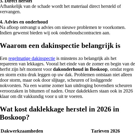
3. Direct herstel
Afhankelijk van de schade wordt het materiaal direct hersteld of
vervangen.
4. Advies en onderhoud
Na afloop ontvangt u advies om nieuwe problemen te voorkomen.
Indien gewenst bieden wij ook onderhoudscontracten aan.
Waarom een dakinspectie belangrijk is
Een
regelmatige dakinspectie
is minstens zo belangrijk als het
repareren van lekkages. Vooral het einde van de zomer en begin van d
herfst zijn hét moment voor
dakonderhoud in Boskoop
, omdat regen
en storm extra druk leggen op uw dak. Problemen ontstaan niet alleen
door storm, maar ook door slijtage, scheuren of losliggende
nokvorsten. Na een warme zomer kan uitdroging bovendien scheuren
veroorzaken in bitumen of naden. Onze dakdekkers staan ook in 2026
klaar om dit vakkundig voor u uit te voeren.
Wat kost daklekkage herstel in 2026 in
Boskoop?
Dakwerkzaamheden
Tarieven 2026