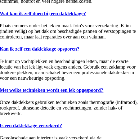
schimmel, houtrot en veel hogere herstelkosten.
Wat kan ik zelf doen bij een daklekkage?
Plaats emmers onder het lek en maak foto's voor verzekering. Klim
(indien veilig) op het dak om beschadigde pannen of verstoppingen te
controleren, maar laat reparaties over aan een vakman.
Kan ik zelf een daklekkage opsporen?
Je kunt op vochtplekken en beschadigingen letten, maar de exacte
locatie van het lek ligt vaak ergens anders. Gebruik een zaklamp voor
donkere plekken, maar schakel liever een professionele dakdekker in
voor een nauwkeurige opsporing.
Met welke technieken wordt een lek opgespoord?
Onze dakdekkers gebruiken technieken zoals thermografie (infrarood),
rookproef, ultrasone detectie en vochtmetingen, zonder hak- of
breekwerk.
Is een daklekkage verzekerd?
Gevolgschade aan interieur is vaak verzekerd via de