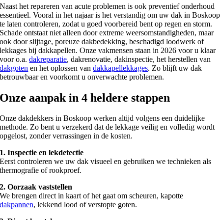
Naast het repareren van acute problemen is ook preventief onderhoud
essentieel. Vooral in het najaar is het verstandig om uw dak in Boskoo
te laten controleren, zodat u goed voorbereid bent op regen en storm.
Schade ontstaat niet alleen door extreme weersomstandigheden, maar
ook door slijtage, poreuze dakbedekking, beschadigd loodwerk of
lekkages bij dakkapellen. Onze vakmensen staan in 2026 voor u klaar
voor o.a.
dakreparatie
, dakrenovatie, dakinspectie, het herstellen van
dakgoten
en het oplossen van
dakkapellekkages
. Zo blijft uw dak
betrouwbaar en voorkomt u onverwachte problemen.
Onze aanpak in 4 heldere stappen
Onze dakdekkers in Boskoop werken altijd volgens een duidelijke
methode. Zo bent u verzekerd dat de lekkage veilig en volledig wordt
opgelost, zonder verrassingen in de kosten.
1. Inspectie en lekdetectie
Eerst controleren we uw dak visueel en gebruiken we technieken als
thermografie of rookproef.
2. Oorzaak vaststellen
We brengen direct in kaart of het gaat om scheuren, kapotte
dakpannen
, lekkend lood of verstopte goten.