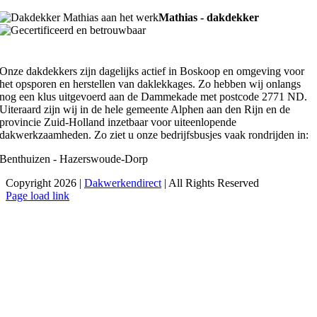
Mathias - dakdekker
Onze dakdekkers zijn dagelijks actief in Boskoop en omgeving voor
het opsporen en herstellen van daklekkages. Zo hebben wij onlangs
nog een klus uitgevoerd aan de Dammekade met postcode 2771 ND.
Uiteraard zijn wij in de hele gemeente Alphen aan den Rijn en de
provincie Zuid-Holland inzetbaar voor uiteenlopende
dakwerkzaamheden. Zo ziet u onze bedrijfsbusjes vaak rondrijden in:
Benthuizen - Hazerswoude-Dorp
Copyright 2026 |
Dakwerkendirect
| All Rights Reserved
Facebook
X
Instagram
Pinterest
Page load link
Ga
naar
de
bovenkant