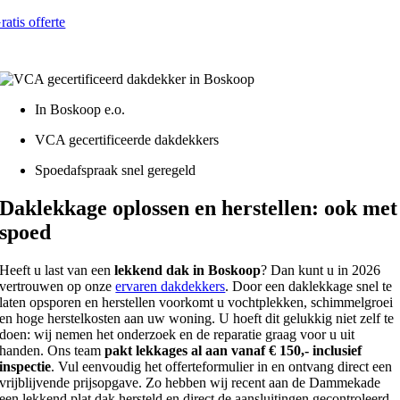
ratis offerte
atis - Lokaal - VCA gecertificeerd
In Boskoop e.o.
VCA gecertificeerde dakdekkers
Spoedafspraak snel geregeld
Daklekkage oplossen en herstellen: ook met
spoed
Heeft u last van een
lekkend dak in Boskoop
? Dan kunt u in 2026
vertrouwen op onze
ervaren dakdekkers
. Door een daklekkage snel te
laten opsporen en herstellen voorkomt u vochtplekken, schimmelgroei
en hoge herstelkosten aan uw woning. U hoeft dit gelukkig niet zelf te
doen: wij nemen het onderzoek en de reparatie graag voor u uit
handen. Ons team
pakt lekkages al aan vanaf € 150,- inclusief
inspectie
. Vul eenvoudig het offerteformulier in en ontvang direct een
vrijblijvende prijsopgave. Zo hebben wij recent aan de Dammekade
een lekkend plat dak hersteld en direct de aansluitingen gecontroleerd.