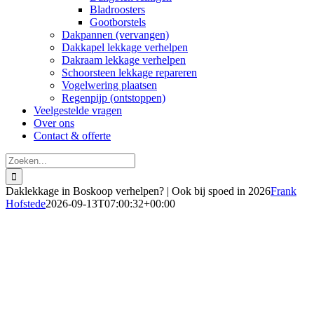
Bladroosters
Gootborstels
Dakpannen (vervangen)
Dakkapel lekkage verhelpen
Dakraam lekkage verhelpen
Schoorsteen lekkage repareren
Vogelwering plaatsen
Regenpijp (ontstoppen)
Veelgestelde vragen
Over ons
Contact & offerte
Zoeken
naar:
Daklekkage in Boskoop verhelpen? | Ook bij spoed in 2026
Frank
Hofstede
2026-09-13T07:00:32+00:00
Daklekkage oplossen in Boskoop
Direct hulp bij spoed in 2026
Vakkundige dakreparatie vanaf € 150,-