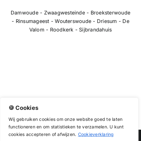
Damwoude - Zwaagwesteinde - Broeksterwoude
- Rinsumageest - Wouterswoude - Driesum - De
Valom - Roodkerk - Sijbrandahuis
🍪 Cookies
Wij
gebruiken
cookies
om
onze
website
goed
te
laten
functioneren
en
om
statistieken
te
verzamelen.
U
kunt
cookies
accepteren of afwijzen.
Cookieverklaring
Copyright 2026 |
Dakwerkendirect
| All Rights Reserved