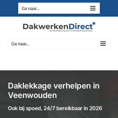
Ga
Ga naar...
naar
inhoud
Ga naar...
Daklekkage verhelpen in
Veenwouden
Ook bij spoed, 24/7 bereikbaar in 2026