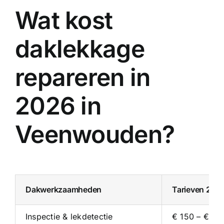
Wat kost
daklekkage
repareren in
2026 in
Veenwouden?
Dakwerkzaamheden
Tarieven 202
Inspectie & lekdetectie
€ 150 – € 35