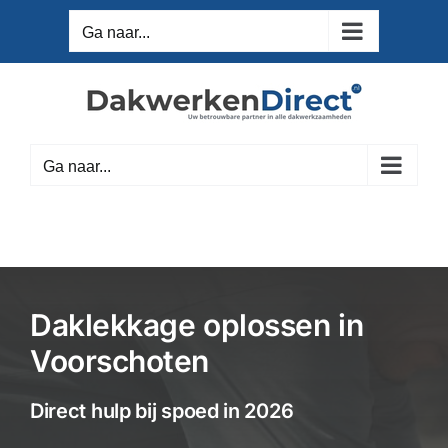
Ga
Ga naar...
naar
inhoud
Ga naar...
Daklekkage oplossen in
Voorschoten
Direct hulp bij spoed in 2026