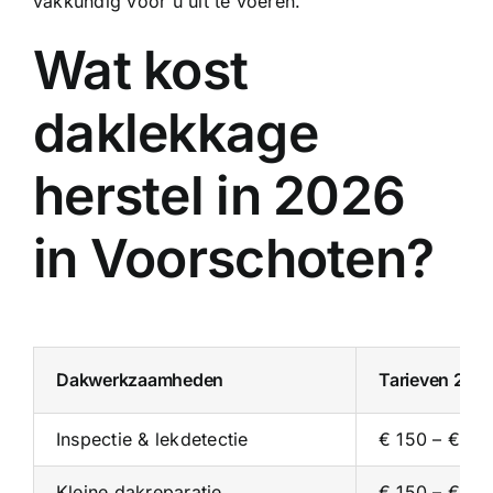
vakkundig voor u uit te voeren.
Wat kost
daklekkage
herstel in 2026
in Voorschoten?
Dakwerkzaamheden
Tarieven 202
Inspectie & lekdetectie
€ 150 – € 35
Kleine dakreparatie
€ 150 – € 30