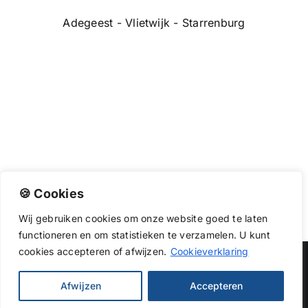
Adegeest - Vlietwijk - Starrenburg
🍪 Cookies
Wij
gebruiken
cookies
om
onze
website
goed
te
laten
functioneren
en
om
statistieken
te
verzamelen.
U
kunt
cookies
accepteren of afwijzen.
Cookieverklaring
Copyright 2026 |
Dakwerkendirect
| All Rights Reserved
Afwijzen
Accepteren
Facebook
X
Instagram
Pinterest