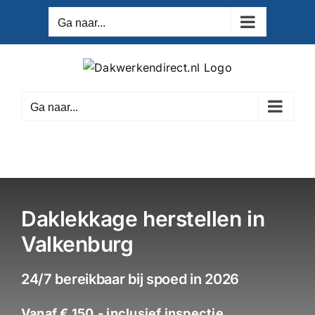
Ga
Ga naar...
naar
inhoud
Ga naar...
Daklekkage herstellen in
Valkenburg
24/7 bereikbaar bij spoed in 2026
Vanaf € 150,- inclusief inspectie