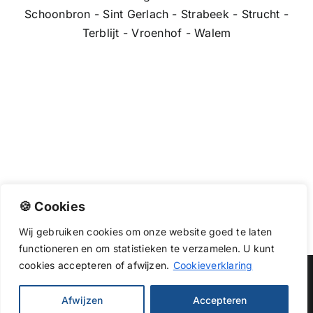
Schoonbron - Sint Gerlach - Strabeek - Strucht -
Terblijt - Vroenhof - Walem
🍪 Cookies
Wij
gebruiken
cookies
om
onze
website
goed
te
laten
functioneren
en
om
statistieken
te
verzamelen.
U
kunt
cookies
accepteren of afwijzen.
Cookieverklaring
Copyright 2026 |
Dakwerkendirect
| All Rights Reserved
Afwijzen
Accepteren
Facebook
X
Instagram
Pinterest