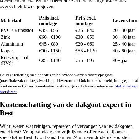
voordelen en levensduur. Hieronder ziet u de belangrijkste opties
overzichtelijk weergegeven.
Prijs incl.
Prijs excl.
Materiaal
Levensduur
montage
montage
PVC / Kunststof
€35 - €55
€25 - €40
20 - 30 jaar
Zink
€60 - €100
€30 - €50
30 - 40 jaar
Aluminium
€45 - €80
€20 - €60
25 - 40 jaar
Koper
€90 - €150
€55 - €120
40 - 80 jaar
Roestvrij staal
€85 - €140
€55 - €95
40+ jaar
(RVS)
Houd er rekening mee dat prijzen beïnvloed worden door type goot
(mast/bak/zak), dikte, afwerking of leverancier. Ook bereikbaarheid, hoogte, aantal
hoeken en extra werkzaamheden zoals steigers of afvoer spelen mee.
Stel uw vraag
hier direct
.
Kostenschatting van de dakgoot expert in
Best
Wilt u weten wat reinigen, repareren of vervangen van uw dakgoten
exact kost? Vraag vandaag een vrijblijvende offerte aan bij onze
specialist in Best. U ontvangt binnen 24 uur een duidelijk voorstel,