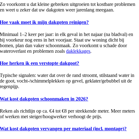
Zo voorkomt u dat kleine gebreken uitgroeien tot kostbare problemen
en weet u zeker dat uw dakgoten weer jarenlang meegaan.
Hoe vaak moet ik mijn dakgoten reinigen?
Minimaal 1–2 keer per jaar: in elk geval in het najaar (na bladval) en
bij voorkeur nog eens in het voorjaar. Staat uw woning dicht bij
bomen, plan dan vaker schoonmaak. Zo voorkomt u schade door
wateroverlast en problemen zoals
daklekkages
.
Hoe herken ik een verstopte dakgoot?
Typische signalen: water dat over de rand stroomt, stilstaand water in
de goot, vocht-/schimmelplekken op gevel, geklater/gebubbel uit de
regenpijp.
Wat kost dakgoten schoonmaken in 2026?
Reken als richtlijn op ca. €4 tot €8 per strekkende meter. Meer meters
of werken met steiger/hoogwerker verhoogt de prijs.
Wat kost dakgoten vervangen per materiaal (incl. montage)?