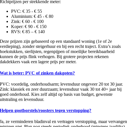
Richtprijzen per strekkende meter:
PVC: € 35 - € 55
Aluminium: € 45 - € 80
Zink: € 60 - € 100
Koper: € 90 - € 150
RVS: € 85 – € 140
Deze prijzen zijn gebaseerd op een standaard woning (1e of 2e
verdieping), zonder steigerhuur en bij een recht traject. Extra’s zoals
hoekstukken, sierlijsten, regenpijpen of moeilijke bereikbaarheid
kunnen de prijs flink verhogen. Bij grotere projecten rekenen
dakdekkers vaak een lagere prijs per meter.
Wat is beter: PVC of zinken dakgoten?
PVC: voordelig, onderhoudsarm; levensduur ongeveer 20 tot 30 jaar.
Zink: klassiek en zeer duurzaam; levensduur vaak 30 tot 40+ jaar bij
goed onderhoud. Kies zelf altijd op basis van budget, gewenste
uitstraling en levensduur.
Helpen gootborstels/roosters tegen verstopping?
Ja, ze verminderen bladinval en vertragen verstopping, maar vervange
reinigen niet. Plan nog steeds periodiek onderhoud (minstens jaarlijks).