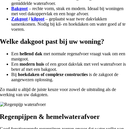
gemiddelde waterafvoer.
Bakgoot
– rechte vorm, strak en modern. Ideaal bij woningen
met veel dakoppervlak en een hoge afvoer.
Zakgoot
/
kilgoot
– geplaatst waar twee dakvlakken
samenkomen. Nodig bij kil- en hoekdaken om water goed af te
voeren.
Welke dakgoot past bij uw woning?
Een
hellend dak
met normale regenafvoer vraagt vaak om een
mastgoot.
Een
modern huis
of een groot dakvlak met veel waterafvoer is
beter af met een bakgoot.
Bij
hoekdaken of complexe constructies
is de zakgoot de
aangewezen oplossing.
Zo maakt u altijd de juiste keuze voor zowel de uitstraling als de
werking van uw dakgoten.
Regenpijpen & hemelwaterafvoer
Goed functionerende regenpijpen zorgen ervoor dat water veilig van