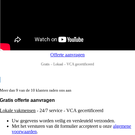
Offerte aanvragen
Gratis – Lokaal – VCA gecertificeerd
Meer dan 9 van de 10 klanten raden ons aan
Gratis offerte aanvragen
Lokale vakmensen
- 24/7 service - VCA gecertificeerd
Uw gegevens worden veilig en versleuteld verzonden.
Met het versturen van dit formulier accepteert u onze
algemene
voorwaarden
.