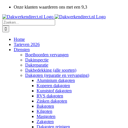
Ga
Onze klanten waarderen ons met een 9,3
naar
inhoud
Zoeken
naar:
Home
Tarieven 2026
Diensten
Boeiboorden vervangen
Dakinspectie
Dakreparatie
Dakbedekking (alle soorten)
Dakgoten (reparatie en vervanging)
Aluminium dakgoten
Koperen dakgoten
Kunststof dakgoten
RVS dakgoten
Zinken dakgoten
Bakgoten
Kilgoten
Mastgoten
Zakgoten
Dakgoten reinigen