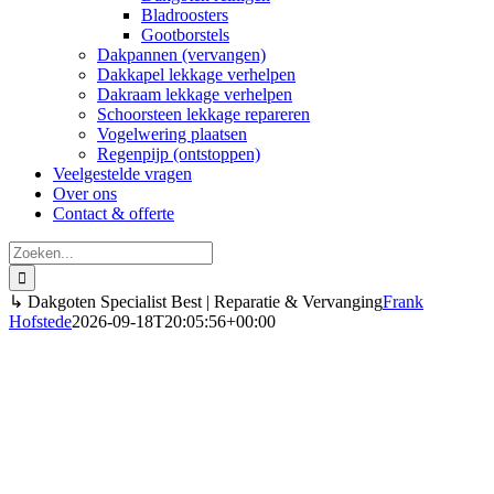
Bladroosters
Gootborstels
Dakpannen (vervangen)
Dakkapel lekkage verhelpen
Dakraam lekkage verhelpen
Schoorsteen lekkage repareren
Vogelwering plaatsen
Regenpijp (ontstoppen)
Veelgestelde vragen
Over ons
Contact & offerte
Zoeken
naar:
↳ Dakgoten Specialist Best | Reparatie & Vervanging
Frank
Hofstede
2026-09-18T20:05:56+00:00
Dakgoten Best
Vervangen, repareren & reinigen (2026)
Direct inzicht in de kosten