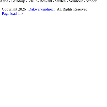
Aarle - Batadorp - Vleut - Boskant - Straten - Vernhout - Schoor
Copyright 2026 |
Dakwerkendirect
| All Rights Reserved
Facebook
X
Instagram
Pinterest
Page load link
Ga
naar
de
bovenkant