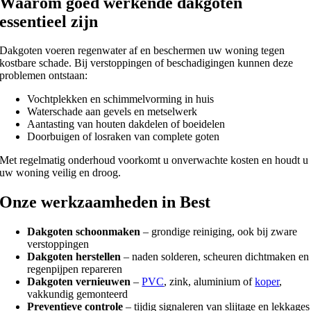
Waarom goed werkende dakgoten
essentieel zijn
Dakgoten voeren regenwater af en beschermen uw woning tegen
kostbare schade. Bij verstoppingen of beschadigingen kunnen deze
problemen ontstaan:
Vochtplekken en schimmelvorming in huis
Waterschade aan gevels en metselwerk
Aantasting van houten dakdelen of boeidelen
Doorbuigen of losraken van complete goten
Met regelmatig onderhoud voorkomt u onverwachte kosten en houdt u
uw woning veilig en droog.
Onze werkzaamheden in Best
Dakgoten schoonmaken
– grondige reiniging, ook bij zware
verstoppingen
Dakgoten herstellen
– naden solderen, scheuren dichtmaken en
regenpijpen repareren
Dakgoten vernieuwen
–
PVC
, zink, aluminium of
koper
,
vakkundig gemonteerd
Preventieve controle
– tijdig signaleren van slijtage en lekkages