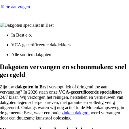
fferte aanvragen
atis - Lokaal - VCA gecertificeerd
In Best e.o.
VCA gecertificeerde dakdekkers
Alle soorten dakgoten
Dakgoten vervangen en schoonmaken: snel
geregeld
Zijn uw
dakgoten in Best
verstopt, lek of dringend toe aan
vervanging? In 2026 staan onze
VCA-gecertificeerde specialisten
24/7 klaar. Wij verzorgen het reinigen, herstellen en vernieuwen van
dakgoten tegen scherpe tarieven, mét garantie en volledig veilig
uitgevoerd. Onlangs waren wij nog actief in de Molenkampseweg in
de gemeente Best, waar een oude
zinken dakgoot
werd vervangen
door een duurzame kunststof oplossing.