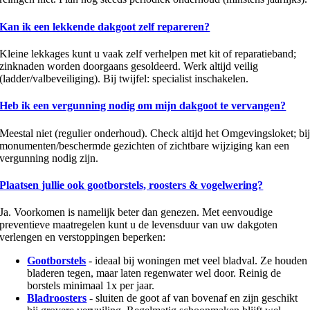
Kan ik een lekkende dakgoot zelf repareren?
Kleine lekkages kunt u vaak zelf verhelpen met kit of reparatieband;
zinknaden worden doorgaans gesoldeerd. Werk altijd veilig
(ladder/valbeveiliging). Bij twijfel: specialist inschakelen.
Heb ik een vergunning nodig om mijn dakgoot te vervangen?
Meestal niet (regulier onderhoud). Check altijd het Omgevingsloket; bi
monumenten/beschermde gezichten of zichtbare wijziging kan een
vergunning nodig zijn.
Plaatsen jullie ook gootborstels, roosters & vogelwering?
Ja. Voorkomen is namelijk beter dan genezen. Met eenvoudige
preventieve maatregelen kunt u de levensduur van uw dakgoten
verlengen en verstoppingen beperken:
Gootborstels
- ideaal bij woningen met veel bladval. Ze houden
bladeren tegen, maar laten regenwater wel door. Reinig de
borstels minimaal 1x per jaar.
Bladroosters
- sluiten de goot af van bovenaf en zijn geschikt