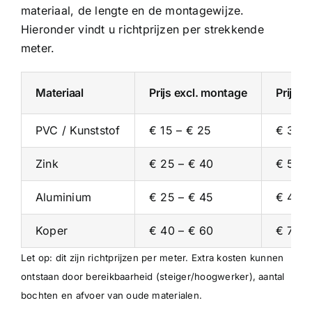
materiaal, de lengte en de montagewijze.
Hieronder vindt u richtprijzen per strekkende
meter.
Materiaal
Prijs excl. montage
Prijs i
PVC / Kunststof
€ 15 – € 25
€ 30 –
Zink
€ 25 – € 40
€ 50 –
Aluminium
€ 25 – € 45
€ 45 –
Koper
€ 40 – € 60
€ 70 –
Let op: dit zijn richtprijzen per meter. Extra kosten kunnen
ontstaan door bereikbaarheid (steiger/hoogwerker), aantal
bochten en afvoer van oude materialen.