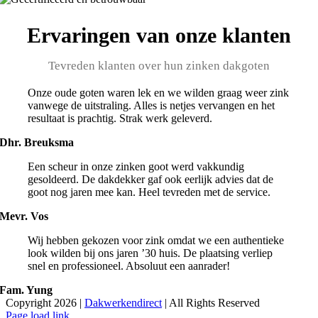
Ervaringen van onze klanten
Tevreden klanten over hun zinken dakgoten
Onze oude goten waren lek en we wilden graag weer zink
vanwege de uitstraling. Alles is netjes vervangen en het
resultaat is prachtig. Strak werk geleverd.
Dhr. Breuksma
Een scheur in onze zinken goot werd vakkundig
gesoldeerd. De dakdekker gaf ook eerlijk advies dat de
goot nog jaren mee kan. Heel tevreden met de service.
Mevr. Vos
Wij hebben gekozen voor zink omdat we een authentieke
look wilden bij ons jaren ’30 huis. De plaatsing verliep
snel en professioneel. Absoluut een aanrader!
Fam. Yung
Copyright 2026 |
Dakwerkendirect
| All Rights Reserved
Facebook
X
Instagram
Pinterest
Page load link