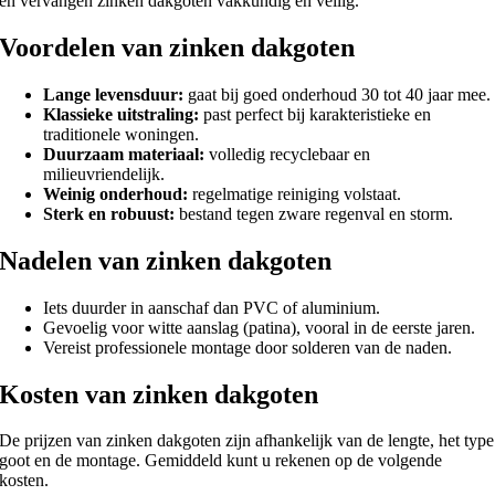
en vervangen zinken dakgoten vakkundig en veilig.
Voordelen van zinken dakgoten
Lange levensduur:
gaat bij goed onderhoud 30 tot 40 jaar mee.
Klassieke uitstraling:
past perfect bij karakteristieke en
traditionele woningen.
Duurzaam materiaal:
volledig recyclebaar en
milieuvriendelijk.
Weinig onderhoud:
regelmatige reiniging volstaat.
Sterk en robuust:
bestand tegen zware regenval en storm.
Nadelen van zinken dakgoten
Iets duurder in aanschaf dan PVC of aluminium.
Gevoelig voor witte aanslag (patina), vooral in de eerste jaren.
Vereist professionele montage door solderen van de naden.
Kosten van zinken dakgoten
De prijzen van zinken dakgoten zijn afhankelijk van de lengte, het type
goot en de montage. Gemiddeld kunt u rekenen op de volgende
kosten.