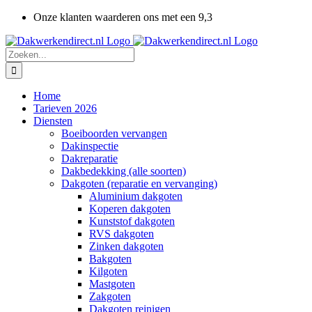
Ga
Onze klanten waarderen ons met een 9,3
naar
inhoud
Zoeken
naar:
Home
Tarieven 2026
Diensten
Boeiboorden vervangen
Dakinspectie
Dakreparatie
Dakbedekking (alle soorten)
Dakgoten (reparatie en vervanging)
Aluminium dakgoten
Koperen dakgoten
Kunststof dakgoten
RVS dakgoten
Zinken dakgoten
Bakgoten
Kilgoten
Mastgoten
Zakgoten
Dakgoten reinigen