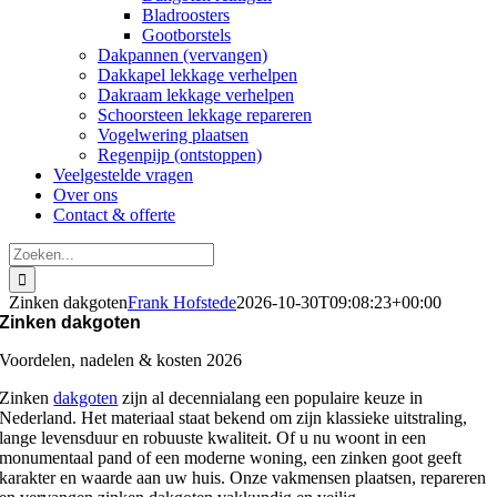
Bladroosters
Gootborstels
Dakpannen (vervangen)
Dakkapel lekkage verhelpen
Dakraam lekkage verhelpen
Schoorsteen lekkage repareren
Vogelwering plaatsen
Regenpijp (ontstoppen)
Veelgestelde vragen
Over ons
Contact & offerte
Zoeken
naar:
Zinken dakgoten
Frank Hofstede
2026-10-30T09:08:23+00:00
Zinken dakgoten
Voordelen, nadelen & kosten 2026
Zinken
dakgoten
zijn al decennialang een populaire keuze in
Nederland. Het materiaal staat bekend om zijn klassieke uitstraling,
lange levensduur en robuuste kwaliteit. Of u nu woont in een
monumentaal pand of een moderne woning, een zinken goot geeft
karakter en waarde aan uw huis. Onze vakmensen plaatsen, repareren