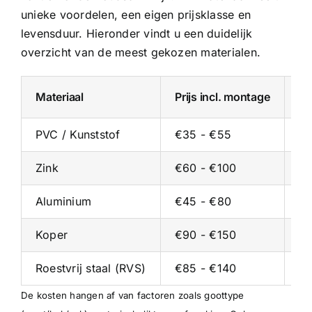
unieke voordelen, een eigen prijsklasse en
levensduur. Hieronder vindt u een duidelijk
overzicht van de meest gekozen materialen.
Materiaal
Prijs incl. montage
Pr
PVC / Kunststof
€35 - €55
€2
Zink
€60 - €100
€3
Aluminium
€45 - €80
€2
Koper
€90 - €150
€5
Roestvrij staal (RVS)
€85 - €140
€5
De kosten hangen af van factoren zoals goottype