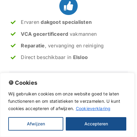
Ervaren
dakgoot specialisten
VCA gecertificeerd
vakmannen
Reparatie
, vervanging en reiniging
Direct beschikbaar in
Elsloo
Soms is een kleine reparatie genoeg, soms
🍪 Cookies
is vervanging van de dakgoten de beste
oplossing. Met meer dan 20 jaar ervaring
Wij
gebruiken
cookies
om
onze
website
goed
te
laten
geven ik en mijn collega's u altijd een
functioneren
en
om
statistieken
te
verzamelen.
U
kunt
eerlijk advies, zodat uw dakgoten weer
cookies
accepteren of afwijzen.
Cookieverklaring
jarenlang meegaan.
Afwijzen
Accepteren