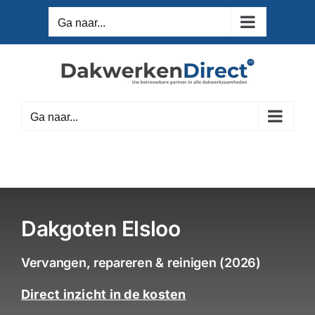
Ga
Ga naar...
naar
inhoud
Ga naar...
Dakgoten Elsloo
Vervangen, repareren & reinigen (2026)
Direct inzicht in de kosten