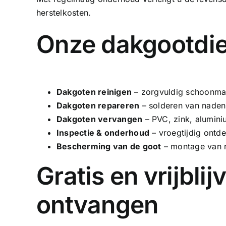
herstelkosten.
Onze dakgootdie
Dakgoten reinigen
– zorgvuldig schoonmak
Dakgoten repareren
– solderen van naden,
Dakgoten vervangen
–
PVC
, zink, alumin
Inspectie & onderhoud
– vroegtijdig ontd
Bescherming van de goot
– montage van r
Gratis en vrijbli
ontvangen