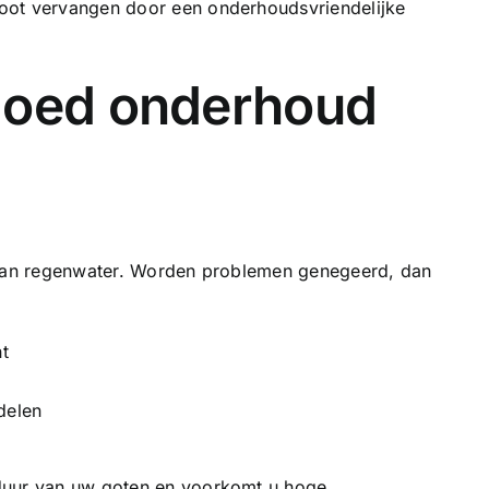
oot
vervangen door een onderhoudsvriendelijke
goed onderhoud
r van regenwater. Worden problemen genegeerd, dan
t
delen
duur van uw goten en voorkomt u hoge