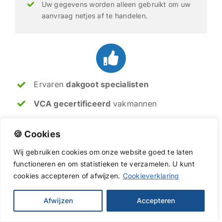
Uw gegevens worden alleen gebruikt om uw
aanvraag netjes af te handelen.
Ervaren
dakgoot specialisten
VCA gecertificeerd
vakmannen
Reparatie
, vervanging en reiniging
🍪 Cookies
Direct beschikbaar in
Monster
Wij
gebruiken
cookies
om
onze
website
goed
te
laten
functioneren
en
om
statistieken
te
verzamelen.
U
kunt
cookies
accepteren of afwijzen.
Cookieverklaring
Soms is een kleine reparatie genoeg, soms
is vervanging van de dakgoten de beste
oplossing. Met meer dan 20 jaar ervaring
Afwijzen
Accepteren
geven ik en mijn collega's u altijd een
eerlijk advies, zodat uw dakgoten weer