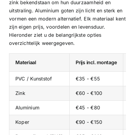
zink bekendstaan om hun duurzaamheid en
uitstraling.
Aluminium goten
zijn licht en sterk en
vormen een modern alternatief. Elk materiaal kent
zijn eigen prijs, voordelen en levensduur.
Hieronder ziet u de belangrijkste opties
overzichtelijk weergegeven.
Materiaal
Prijs incl. montage
Pr
PVC / Kunststof
€35 - €55
€2
Zink
€60 - €100
€3
Aluminium
€45 - €80
€2
Koper
€90 - €150
€5