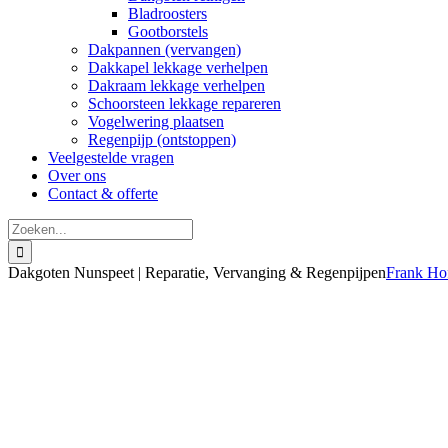
Bladroosters
Gootborstels
Dakpannen (vervangen)
Dakkapel lekkage verhelpen
Dakraam lekkage verhelpen
Schoorsteen lekkage repareren
Vogelwering plaatsen
Regenpijp (ontstoppen)
Veelgestelde vragen
Over ons
Contact & offerte
Zoeken
naar:
Dakgoten Nunspeet | Reparatie, Vervanging & Regenpijpen
Frank Ho
akgoten Nunspeet
rvangen, repareren & reinigen (2026)
rect inzicht in de kosten