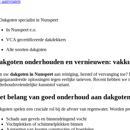
e aanvragen
Lokaal - VCA gecertificeerd
In Nunspeet e.o.
VCA gecertificeerde dakdekkers
Alle soorten dakgoten
akgoten onderhouden en vernieuwen: vakku
jn uw
dakgoten in Nunspeet
aan reiniging, herstel of vervanging toe?
 gegarandeerde oplossingen tegen eerlijke tarieven. Recent hebben we
derhoudsvriendelijke kunststof variant.
et belang van goed onderhoud aan dakgote
kgoten spelen een cruciale rol bij de afvoer van regenwater. Worden 
Schade aan gevels en binnendringend vocht
Vochtplekken of schimmelplekken binnen
Aantasting van houten constructies of boeidelen