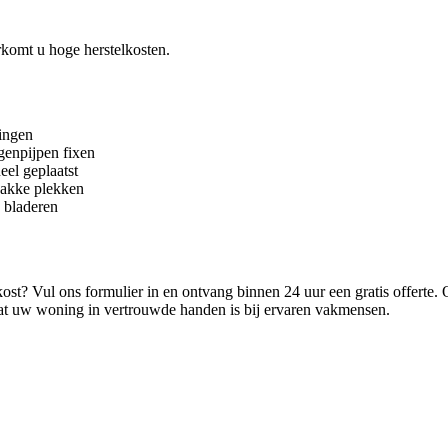
komt u hoge herstelkosten.
ingen
genpijpen fixen
neel geplaatst
wakke plekken
n bladeren
t? Vul ons formulier in en ontvang binnen 24 uur een gratis offerte. On
 dat uw woning in vertrouwde handen is bij ervaren vakmensen.