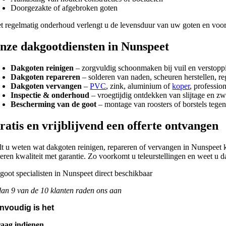
Doorgezakte of afgebroken goten
t regelmatig onderhoud verlengt u de levensduur van uw goten en voor
nze dakgootdiensten in Nunspeet
Dakgoten reinigen
– zorgvuldig schoonmaken bij vuil en verstopp
Dakgoten repareren
– solderen van naden, scheuren herstellen, re
Dakgoten vervangen
–
PVC
, zink, aluminium of
koper
, professio
Inspectie & onderhoud
– vroegtijdig ontdekken van slijtage en z
Bescherming van de goot
– montage van roosters of borstels tege
ratis en vrijblijvend een offerte ontvangen
lt u weten wat dakgoten reinigen, repareren of vervangen in Nunspeet kos
veren kwaliteit met garantie. Zo voorkomt u teleurstellingen en weet u
an 9 van de 10 klanten raden ons aan
nvoudig is het
aag indienen