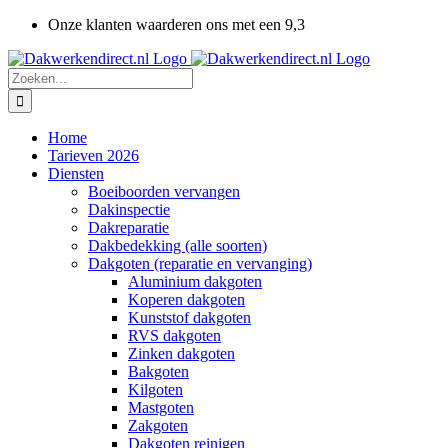
Ga
Onze klanten waarderen ons met een 9,3
naar
inhoud
Zoeken
naar:
Home
Tarieven 2026
Diensten
Boeiboorden vervangen
Dakinspectie
Dakreparatie
Dakbedekking (alle soorten)
Dakgoten (reparatie en vervanging)
Aluminium dakgoten
Koperen dakgoten
Kunststof dakgoten
RVS dakgoten
Zinken dakgoten
Bakgoten
Kilgoten
Mastgoten
Zakgoten
Dakgoten reinigen