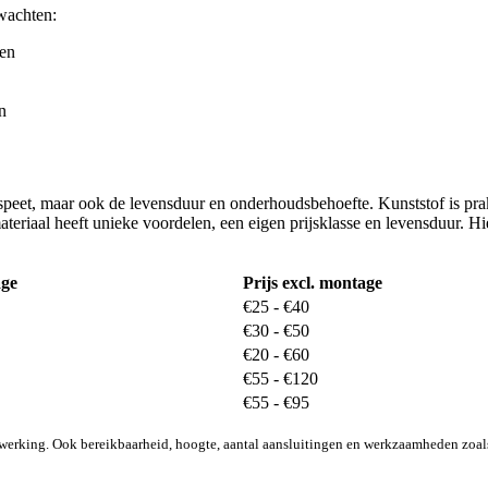
rwachten:
gen
n
peet, maar ook de levensduur en onderhoudsbehoefte. Kunststof is prakt
teriaal heeft unieke voordelen, een eigen prijsklasse en levensduur. Hi
age
Prijs excl. montage
€25 - €40
€30 - €50
€20 - €60
€55 - €120
€55 - €95
afwerking. Ook bereikbaarheid, hoogte, aantal aansluitingen en werkzaamheden zoals