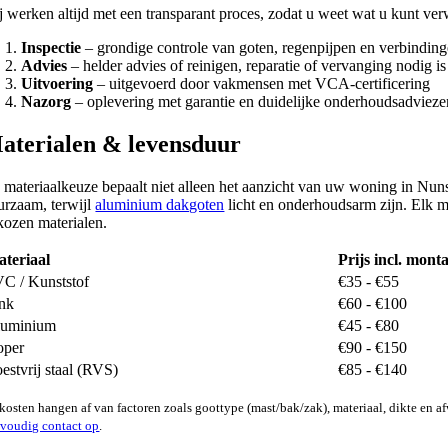
j werken altijd met een transparant proces, zodat u weet wat u kunt ve
Inspectie
– grondige controle van goten, regenpijpen en verbindin
Advies
– helder advies of reinigen, reparatie of vervanging nodig is
Uitvoering
– uitgevoerd door vakmensen met VCA-certificering
Nazorg
– oplevering met garantie en duidelijke onderhoudsadvieze
aterialen & levensduur
 materiaalkeuze bepaalt niet alleen het aanzicht van uw woning in Nuns
urzaam, terwijl
aluminium dakgoten
licht en onderhoudsarm zijn. Elk ma
kozen materialen.
teriaal
Prijs incl. mont
C / Kunststof
€35 - €55
nk
€60 - €100
luminium
€45 - €80
oper
€90 - €150
estvrij staal (RVS)
€85 - €140
kosten hangen af van factoren zoals goottype (mast/bak/zak), materiaal, dikte en 
voudig contact op
.