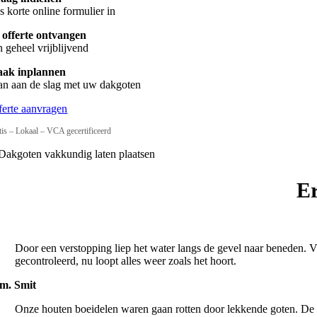
s korte online formulier in
 offerte ontvangen
n geheel vrijblijvend
aak inplannen
n aan de slag met uw dakgoten
ferte aanvragen
tis – Lokaal – VCA gecertificeerd
Er
Door een verstopping liep het water langs de gevel naar beneden. 
gecontroleerd, nu loopt alles weer zoals het hoort.
m. Smit
Onze houten boeidelen waren gaan rotten door lekkende goten. De m