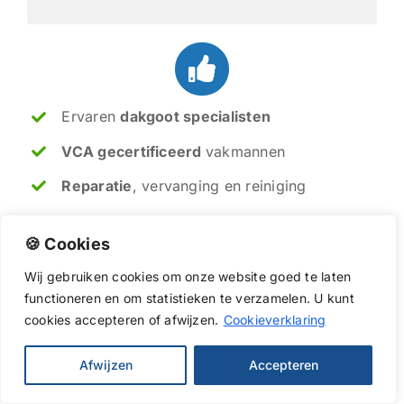
Ervaren
dakgoot specialisten
VCA gecertificeerd
vakmannen
Reparatie
, vervanging en reiniging
Direct beschikbaar in
Ommen
🍪 Cookies
Wij
gebruiken
cookies
om
onze
website
goed
te
laten
Soms is een kleine reparatie genoeg, soms
functioneren
en
om
statistieken
te
verzamelen.
U
kunt
is vervanging van de dakgoten de beste
cookies
accepteren of afwijzen.
Cookieverklaring
oplossing. Met meer dan 20 jaar ervaring
geven ik en mijn collega's u altijd een
eerlijk advies, zodat uw dakgoten weer
Afwijzen
Accepteren
jarenlang meegaan.