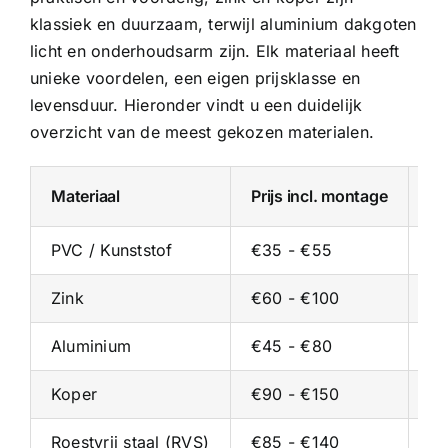
klassiek en duurzaam, terwijl
aluminium dakgoten
licht en onderhoudsarm zijn. Elk materiaal heeft
unieke voordelen, een eigen prijsklasse en
levensduur. Hieronder vindt u een duidelijk
overzicht van de meest gekozen materialen.
Materiaal
Prijs incl. montage
Pr
PVC / Kunststof
€35 - €55
€2
Zink
€60 - €100
€3
Aluminium
€45 - €80
€2
Koper
€90 - €150
€5
Roestvrij staal (RVS)
€85 - €140
€5