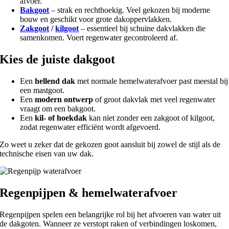
afvoer.
Bakgoot
– strak en rechthoekig. Veel gekozen bij moderne
bouw en geschikt voor grote dakoppervlakken.
Zakgoot
/
kilgoot
– essentieel bij schuine dakvlakken die
samenkomen. Voert regenwater gecontroleerd af.
Kies de juiste dakgoot
Een
hellend dak
met normale hemelwaterafvoer past meestal bij
een mastgoot.
Een
modern ontwerp
of groot dakvlak met veel regenwater
vraagt om een bakgoot.
Een
kil- of hoekdak
kan niet zonder een zakgoot of kilgoot,
zodat regenwater efficiënt wordt afgevoerd.
Zo weet u zeker dat de gekozen goot aansluit bij zowel de stijl als de
technische eisen van uw dak.
Regenpijpen & hemelwaterafvoer
Regenpijpen spelen een belangrijke rol bij het afvoeren van water uit
de dakgoten. Wanneer ze verstopt raken of verbindingen loskomen,