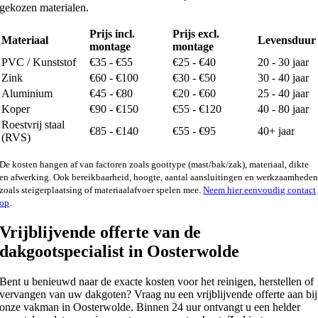
gekozen materialen.
Prijs incl.
Prijs excl.
Materiaal
Levensduur
montage
montage
PVC / Kunststof
€35 - €55
€25 - €40
20 - 30 jaar
Zink
€60 - €100
€30 - €50
30 - 40 jaar
Aluminium
€45 - €80
€20 - €60
25 - 40 jaar
Koper
€90 - €150
€55 - €120
40 - 80 jaar
Roestvrij staal
€85 - €140
€55 - €95
40+ jaar
(RVS)
De kosten hangen af van factoren zoals goottype (mast/bak/zak), materiaal, dikte
en afwerking. Ook bereikbaarheid, hoogte, aantal aansluitingen en werkzaamhede
zoals steigerplaatsing of materiaalafvoer spelen mee.
Neem hier eenvoudig contact
op
.
Vrijblijvende offerte van de
dakgootspecialist in Oosterwolde
Bent u benieuwd naar de exacte kosten voor het reinigen, herstellen of
vervangen van uw dakgoten? Vraag nu een vrijblijvende offerte aan bij
onze vakman in Oosterwolde. Binnen 24 uur ontvangt u een helder