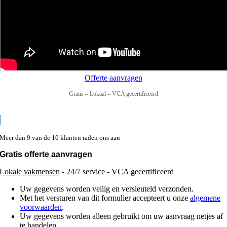
Offerte aanvragen
Gratis – Lokaal – VCA gecertificeerd
Meer dan 9 van de 10 klanten raden ons aan
Gratis offerte aanvragen
Lokale vakmensen
- 24/7 service - VCA gecertificeerd
Uw gegevens worden veilig en versleuteld verzonden.
Met het versturen van dit formulier accepteert u onze
algemene
voorwaarden
.
Uw gegevens worden alleen gebruikt om uw aanvraag netjes af
te handelen.