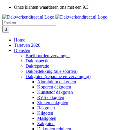
Ga
Onze klanten waarderen ons met een 9,3
naar
inhoud
Zoeken
naar:
Home
Tarieven 2026
Diensten
Boeiboorden vervangen
Dakinspectie
Dakreparatie
Dakbedekking (alle soorten)
Dakgoten (reparatie en vervanging)
Aluminium dakgoten
Koperen dakgoten
Kunststof dakgoten
RVS dakgoten
Zinken dakgoten
Bakgoten
Kilgoten
Mastgoten
Zakgoten
Dakgoten reinigen