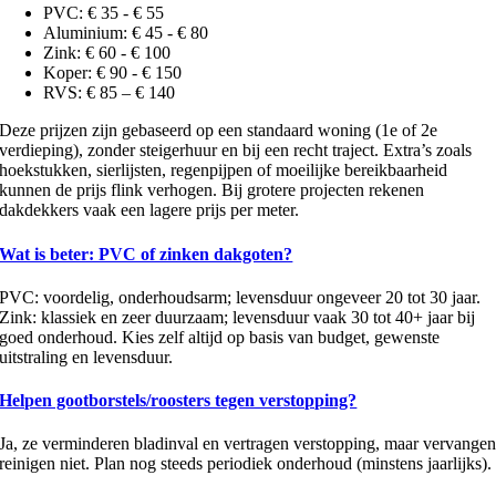
PVC: € 35 - € 55
Aluminium: € 45 - € 80
Zink: € 60 - € 100
Koper: € 90 - € 150
RVS: € 85 – € 140
Deze prijzen zijn gebaseerd op een standaard woning (1e of 2e
verdieping), zonder steigerhuur en bij een recht traject. Extra’s zoals
hoekstukken, sierlijsten, regenpijpen of moeilijke bereikbaarheid
kunnen de prijs flink verhogen. Bij grotere projecten rekenen
dakdekkers vaak een lagere prijs per meter.
Wat is beter: PVC of zinken dakgoten?
PVC: voordelig, onderhoudsarm; levensduur ongeveer 20 tot 30 jaar.
Zink: klassiek en zeer duurzaam; levensduur vaak 30 tot 40+ jaar bij
goed onderhoud. Kies zelf altijd op basis van budget, gewenste
uitstraling en levensduur.
Helpen gootborstels/roosters tegen verstopping?
Ja, ze verminderen bladinval en vertragen verstopping, maar vervange
reinigen niet. Plan nog steeds periodiek onderhoud (minstens jaarlijks).