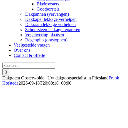
Bladroosters
Gootborstels
Dakpannen (vervangen)
Dakkapel lekkage verhelpen
Dakraam lekkage verhelpen
Schoorsteen lekkage repareren
Vogelwering plaatsen
Regenpijp (ontstoppen)
Veelgestelde vragen
Over ons
Contact & offerte
Zoeken
naar:
Dakgoten Oosterwolde | Uw dakgootspecialist in Friesland
Frank
Hofstede
2026-09-18T20:08:18+00:00
Dakgoten Oosterwolde
Vervangen, repareren & reinigen (2026)
Direct inzicht in de kosten