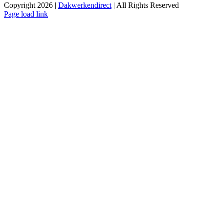
Copyright 2026 |
Dakwerkendirect
| All Rights Reserved
Facebook
X
Instagram
Pinterest
Page load link
Ga
naar
de
bovenkant