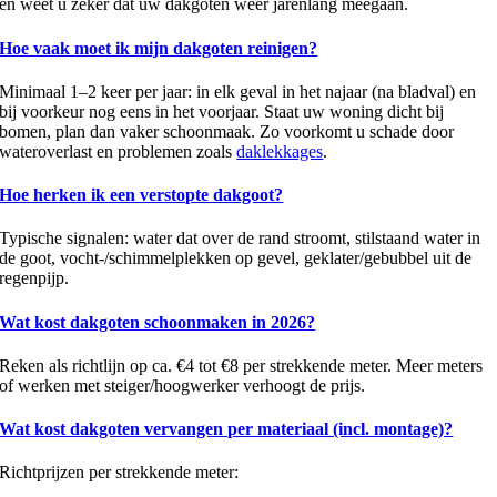
en weet u zeker dat uw dakgoten weer jarenlang meegaan.
Hoe vaak moet ik mijn dakgoten reinigen?
Minimaal 1–2 keer per jaar: in elk geval in het najaar (na bladval) en
bij voorkeur nog eens in het voorjaar. Staat uw woning dicht bij
bomen, plan dan vaker schoonmaak. Zo voorkomt u schade door
wateroverlast en problemen zoals
daklekkages
.
Hoe herken ik een verstopte dakgoot?
Typische signalen: water dat over de rand stroomt, stilstaand water in
de goot, vocht-/schimmelplekken op gevel, geklater/gebubbel uit de
regenpijp.
Wat kost dakgoten schoonmaken in 2026?
Reken als richtlijn op ca. €4 tot €8 per strekkende meter. Meer meters
of werken met steiger/hoogwerker verhoogt de prijs.
Wat kost dakgoten vervangen per materiaal (incl. montage)?
Richtprijzen per strekkende meter: