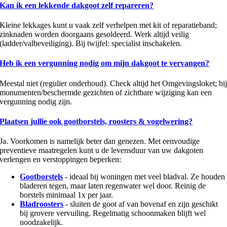
Kan ik een lekkende dakgoot zelf repareren?
Kleine lekkages kunt u vaak zelf verhelpen met kit of reparatieband;
zinknaden worden doorgaans gesoldeerd. Werk altijd veilig
(ladder/valbeveiliging). Bij twijfel: specialist inschakelen.
Heb ik een vergunning nodig om mijn dakgoot te vervangen?
Meestal niet (regulier onderhoud). Check altijd het Omgevingsloket; bi
monumenten/beschermde gezichten of zichtbare wijziging kan een
vergunning nodig zijn.
Plaatsen jullie ook gootborstels, roosters & vogelwering?
Ja. Voorkomen is namelijk beter dan genezen. Met eenvoudige
preventieve maatregelen kunt u de levensduur van uw dakgoten
verlengen en verstoppingen beperken:
Gootborstels
- ideaal bij woningen met veel bladval. Ze houden
bladeren tegen, maar laten regenwater wel door. Reinig de
borstels minimaal 1x per jaar.
Bladroosters
- sluiten de goot af van bovenaf en zijn geschikt
bij grovere vervuiling. Regelmatig schoonmaken blijft wel
noodzakelijk.