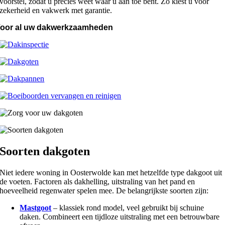
voorstel, zodat u precies weet waar u aan toe bent. Zo kiest u voor
zekerheid en vakwerk met garantie.
oor al uw dakwerkzaamheden
Soorten dakgoten
Niet iedere woning in Oosterwolde kan met hetzelfde type dakgoot uit
de voeten. Factoren als dakhelling, uitstraling van het pand en
hoeveelheid regenwater spelen mee. De belangrijkste soorten zijn:
Mastgoot
– klassiek rond model, veel gebruikt bij schuine
daken. Combineert een tijdloze uitstraling met een betrouwbare