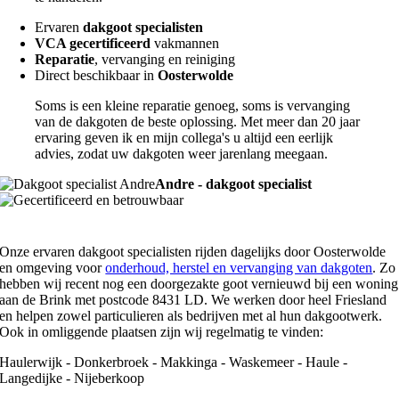
Ervaren
dakgoot specialisten
VCA gecertificeerd
vakmannen
Reparatie
, vervanging en reiniging
Direct beschikbaar in
Oosterwolde
Soms is een kleine reparatie genoeg, soms is vervanging
van de dakgoten de beste oplossing. Met meer dan 20 jaar
ervaring geven ik en mijn collega's u altijd een eerlijk
advies, zodat uw dakgoten weer jarenlang meegaan.
Andre - dakgoot specialist
Onze ervaren dakgoot specialisten rijden dagelijks door Oosterwolde
en omgeving voor
onderhoud, herstel en vervanging van dakgoten
. Zo
hebben wij recent nog een doorgezakte goot vernieuwd bij een woning
aan de Brink met postcode 8431 LD. We werken door heel Friesland
en helpen zowel particulieren als bedrijven met al hun dakgootwerk.
Ook in omliggende plaatsen zijn wij regelmatig te vinden:
Haulerwijk - Donkerbroek - Makkinga - Waskemeer - Haule -
Langedijke - Nijeberkoop