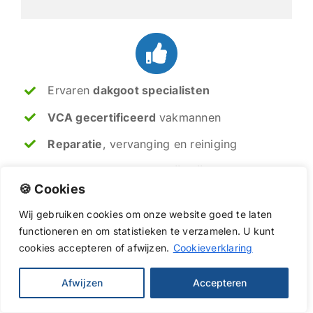
Ervaren
dakgoot specialisten
VCA gecertificeerd
vakmannen
Reparatie
, vervanging en reiniging
Direct beschikbaar in
Rijswijk
🍪 Cookies
Wij
gebruiken
cookies
om
onze
website
goed
te
laten
Soms is een kleine reparatie genoeg, soms
functioneren
en
om
statistieken
te
verzamelen.
U
kunt
is vervanging van de dakgoten de beste
cookies
accepteren of afwijzen.
Cookieverklaring
oplossing. Met meer dan 20 jaar ervaring
geven ik en mijn collega's u altijd een
eerlijk advies, zodat uw dakgoten weer
Afwijzen
Accepteren
jarenlang meegaan.