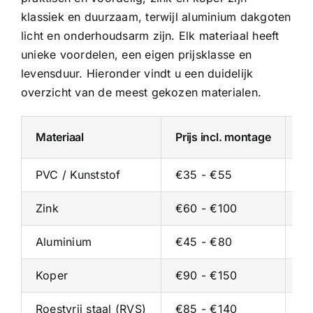
klassiek en duurzaam, terwijl
aluminium dakgoten
licht en onderhoudsarm zijn. Elk materiaal heeft
unieke voordelen, een eigen prijsklasse en
levensduur. Hieronder vindt u een duidelijk
overzicht van de meest gekozen materialen.
Materiaal
Prijs incl. montage
Pr
PVC / Kunststof
€35 - €55
€2
Zink
€60 - €100
€3
Aluminium
€45 - €80
€2
Koper
€90 - €150
€5
Roestvrij staal (RVS)
€85 - €140
€5