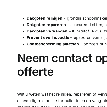
Dakgoten reinigen
– grondig schoonmaken,
Dakgoten repareren
– scheuren dichten, n
Dakgoten vervangen
–
Kunststof (PVC)
, z
Preventieve inspectie
– opsporen van slij
Gootbescherming plaatsen
– borstels of r
Neem contact op
offerte
Wilt u weten wat het reinigen, repareren of ver
eenvoudig ons online formulier in en ontvang bin
specialisten staan klaar om u snel en vakkundig