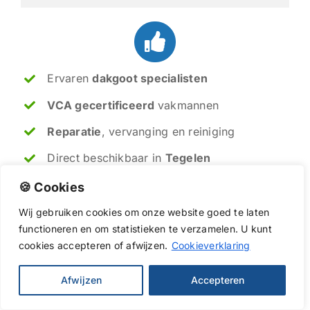
Ervaren
dakgoot specialisten
VCA gecertificeerd
vakmannen
Reparatie
, vervanging en reiniging
Direct beschikbaar in
Tegelen
🍪 Cookies
Soms is een kleine reparatie genoeg, soms
Wij
gebruiken
cookies
om
onze
website
goed
te
laten
is vervanging van de dakgoten de beste
functioneren
en
om
statistieken
te
verzamelen.
U
kunt
oplossing. Met meer dan 20 jaar ervaring
cookies
accepteren of afwijzen.
Cookieverklaring
geven ik en mijn collega's u altijd een
eerlijk advies, zodat uw dakgoten weer
jarenlang meegaan.
Afwijzen
Accepteren