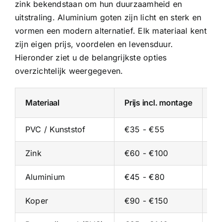
zink bekendstaan om hun duurzaamheid en
uitstraling.
Aluminium goten
zijn licht en sterk en
vormen een modern alternatief. Elk materiaal kent
zijn eigen prijs, voordelen en levensduur.
Hieronder ziet u de belangrijkste opties
overzichtelijk weergegeven.
Materiaal
Prijs incl. montage
Pr
PVC / Kunststof
€35 - €55
€2
Zink
€60 - €100
€3
Aluminium
€45 - €80
€2
Koper
€90 - €150
€5