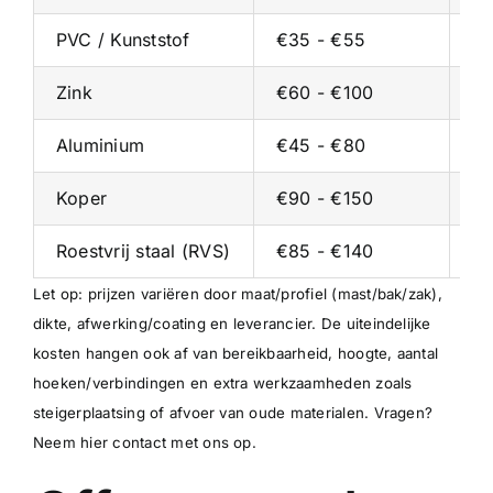
PVC / Kunststof
€35 - €55
€2
Zink
€60 - €100
€3
Aluminium
€45 - €80
€2
Koper
€90 - €150
€5
Roestvrij staal (RVS)
€85 - €140
€5
Let op: prijzen variëren door maat/profiel (mast/bak/zak),
dikte, afwerking/coating en leverancier. De uiteindelijke
kosten hangen ook af van bereikbaarheid, hoogte, aantal
hoeken/verbindingen en extra werkzaamheden zoals
steigerplaatsing of afvoer van oude materialen.
Vragen?
Neem hier contact met ons op
.