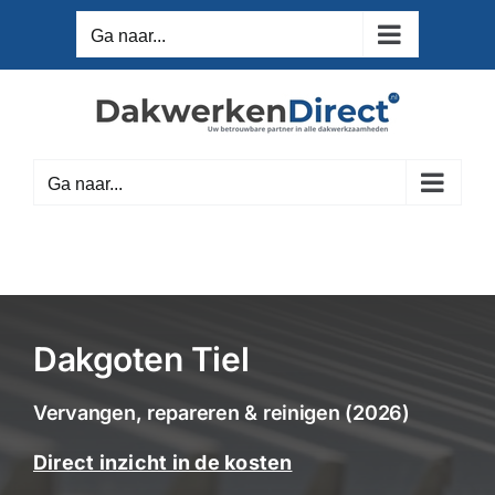
Ga
Ga naar...
naar
inhoud
Ga naar...
Dakgoten Tiel
Vervangen, repareren & reinigen (2026)
Direct inzicht in de kosten