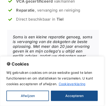
VCA gecertificeerd
vakmannen
Reparatie
, vervanging en reiniging
Direct beschikbaar in
Tiel
Soms is een kleine reparatie genoeg, soms
is vervanging van de dakgoten de beste
oplossing. Met meer dan 20 jaar ervaring
geven ik en mijn collega's u altijd een
eerlijk advies, zodat uw dakgoten weer
jarenlang meegaan.
🍪 Cookies
Wij
gebruiken
cookies
om
onze
website
goed
te
laten
functioneren
en
om
statistieken
te
verzamelen.
U
kunt
cookies
accepteren of afwijzen.
Cookieverklaring
Andre - dakgoot specialist
Afwijzen
Accepteren