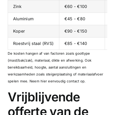
Zink
€60 - €100
€3
Aluminium
€45 - €80
€2
Koper
€90 - €150
€5
Roestvrij staal (RVS)
€85 - €140
€5
De kosten hangen af van factoren zoals goottype
(mast/bak/zak), materiaal, dikte en afwerking. Ook
bereikbaarheid, hoogte, aantal aansluitingen en
werkzaamheden zoals steigerplaatsing of materiaalafvoer
spelen mee.
Neem hier eenvoudig contact op
.
Vrijblijvende
offerte van de