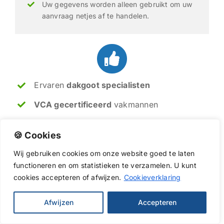
Uw gegevens worden alleen gebruikt om uw
aanvraag netjes af te handelen.
Ervaren
dakgoot specialisten
VCA gecertificeerd
vakmannen
Reparatie
, vervanging en reiniging
🍪 Cookies
Direct beschikbaar in
Westerbork
Wij
gebruiken
cookies
om
onze
website
goed
te
laten
functioneren
en
om
statistieken
te
verzamelen.
U
kunt
cookies
accepteren of afwijzen.
Cookieverklaring
Soms is een kleine reparatie genoeg, soms
is vervanging van de dakgoten de beste
oplossing. Met meer dan 20 jaar ervaring
Afwijzen
Accepteren
geven ik en mijn collega's u altijd een
eerlijk advies, zodat uw dakgoten weer