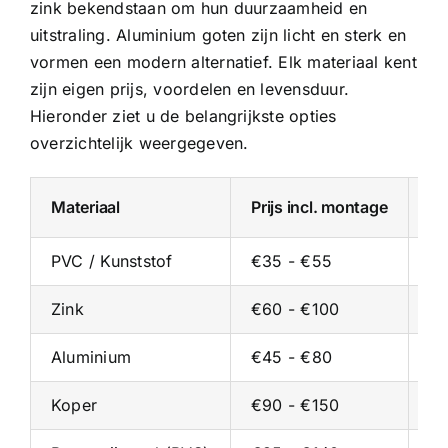
zink bekendstaan om hun duurzaamheid en
uitstraling.
Aluminium goten
zijn licht en sterk en
vormen een modern alternatief. Elk materiaal kent
zijn eigen prijs, voordelen en levensduur.
Hieronder ziet u de belangrijkste opties
overzichtelijk weergegeven.
Materiaal
Prijs incl. montage
Pr
PVC / Kunststof
€35 - €55
€2
Zink
€60 - €100
€3
Aluminium
€45 - €80
€2
Koper
€90 - €150
€5