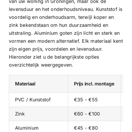
van uw woning in Groningen, maar ook de
levensduur en het onderhoudsniveau. Kunststof is
voordelig en onderhoudsarm, terwijl koper en
zink bekendstaan om hun duurzaamheid en
uitstraling.
Aluminium goten
zijn licht en sterk en
vormen een modern alternatief. Elk materiaal kent
zijn eigen prijs, voordelen en levensduur.
Hieronder ziet u de belangrijkste opties
overzichtelijk weergegeven.
Materiaal
Prijs incl. montage
Pr
PVC / Kunststof
€35 - €55
€2
Zink
€60 - €100
€3
Aluminium
€45 - €80
€2