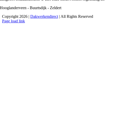
Hooglanderveen - Buurtsdijk - Zeldert
Copyright 2026 |
Dakwerkendirect
| All Rights Reserved
Facebook
X
Instagram
Pinterest
Page load link
Ga
naar
de
bovenkant