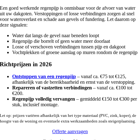
Een goed werkende regenpijp is onmisbaar voor de afvoer van water
uit uw dakgoten. Verstoppingen of losse verbindingen zorgen al snel
voor wateroverlast en schade aan gevels of fundering. Let daarom op
deze signalen:
Water dat langs de gevel naar beneden loopt
Regenpijp die borrelt of geen water meer doorlaat
Losse of verschoven verbindingen tussen pijp en dakgoot
Vochtplekken of groene aanslag op muren rondom de regenpijp
Richtprijzen in 2026
Ontstoppen van een regenpijp
– vanaf ca. €75 tot €125,
afhankelijk van de bereikbaarheid en ernst van de verstopping.
Repareren of vastzetten verbindingen
– vanaf ca. €100 tot
€200.
Regenpijp volledig vervangen
– gemiddeld €150 tot €300 per
stuk, inclusief montage.
Let op: prijzen variëren afhankelijk van het type materiaal (PVC, zink, koper), de
hoogte van de woning en eventuele extra werkzaamheden zoals steigerplaatsing.
Offerte aanvragen