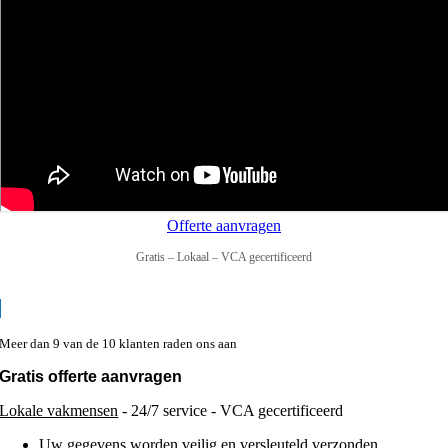
Offerte aanvragen
Gratis – Lokaal – VCA gecertificeerd
Meer dan 9 van de 10 klanten raden ons aan
Gratis offerte aanvragen
Lokale vakmensen
- 24/7 service - VCA gecertificeerd
Uw gegevens worden veilig en versleuteld verzonden.