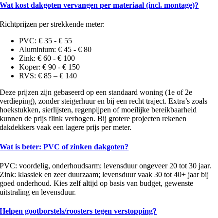
Wat kost dakgoten vervangen per materiaal (incl. montage)?
Richtprijzen per strekkende meter:
PVC: € 35 - € 55
Aluminium: € 45 - € 80
Zink: € 60 - € 100
Koper: € 90 - € 150
RVS: € 85 – € 140
Deze prijzen zijn gebaseerd op een standaard woning (1e of 2e
verdieping), zonder steigerhuur en bij een recht traject. Extra’s zoals
hoekstukken, sierlijsten, regenpijpen of moeilijke bereikbaarheid
kunnen de prijs flink verhogen. Bij grotere projecten rekenen
dakdekkers vaak een lagere prijs per meter.
Wat is beter: PVC of zinken dakgoten?
PVC: voordelig, onderhoudsarm; levensduur ongeveer 20 tot 30 jaar.
Zink: klassiek en zeer duurzaam; levensduur vaak 30 tot 40+ jaar bij
goed onderhoud. Kies zelf altijd op basis van budget, gewenste
uitstraling en levensduur.
Helpen gootborstels/roosters tegen verstopping?