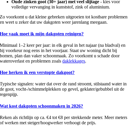
Oude zinken goot (30+ jaar) met veel slijtage
- kies voor
volledige vervanging in kunststof, zink of aluminium.
Zo voorkomt u dat kleine gebreken uitgroeien tot kostbare problemen
en weet u zeker dat uw dakgoten weer jarenlang meegaan.
Hoe vaak moet ik mijn dakgoten reinigen?
Minimaal 1–2 keer per jaar: in elk geval in het najaar (na bladval) en
bij voorkeur nog eens in het voorjaar. Staat uw woning dicht bij
bomen, plan dan vaker schoonmaak. Zo voorkomt u schade door
wateroverlast en problemen zoals
daklekkages
.
Hoe herken ik een verstopte dakgoot?
Typische signalen: water dat over de rand stroomt, stilstaand water in
de goot, vocht-/schimmelplekken op gevel, geklater/gebubbel uit de
regenpijp.
Wat kost dakgoten schoonmaken in 2026?
Reken als richtlijn op ca. €4 tot €8 per strekkende meter. Meer meters
of werken met steiger/hoogwerker verhoogt de prijs.