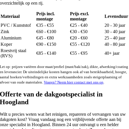
overzichtelijk op een rij.
Prijs incl.
Prijs excl.
Materiaal
Levensduur
montage
montage
PVC / Kunststof
€35 - €55
€25 - €40
20 - 30 jaar
Zink
€60 - €100
€30 - €50
30 - 40 jaar
Aluminium
€45 - €80
€20 - €60
25 - 40 jaar
Koper
€90 - €150
€55 - €120
40 - 80 jaar
Roestvrij staal
€85 - €140
€55 - €95
40+ jaar
(RVS)
Let op: prijzen variëren door maat/profiel (mast/bak/zak), dikte, afwerking/coating
en leverancier. De uiteindelijke kosten hangen ook af van bereikbaarheid, hoogte,
aantal hoeken/verbindingen en extra werkzaamheden zoals steigerplaatsing of
afvoer van oude materialen.
Vragen? Neem hier contact met ons op
.
Offerte van de dakgootspecialist in
Hoogland
Wilt u precies weten wat het reinigen, repareren of vervangen van uw
dakgoten kost? Vraag vandaag nog een vrijblijvende offerte aan bij
onze specialist in Hoogland. Binnen 24 uur ontvangt u een helder