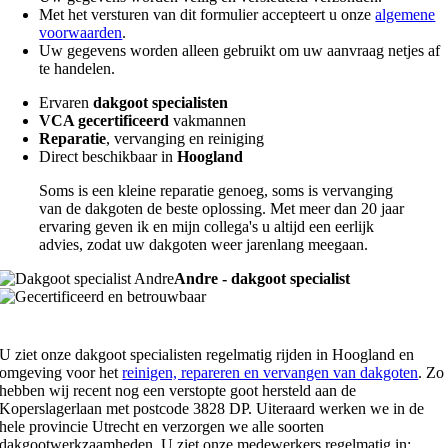
Met het versturen van dit formulier accepteert u onze
algemene
voorwaarden
.
Uw gegevens worden alleen gebruikt om uw aanvraag netjes af
te handelen.
Ervaren
dakgoot specialisten
VCA gecertificeerd
vakmannen
Reparatie
, vervanging en reiniging
Direct beschikbaar in
Hoogland
Soms is een kleine reparatie genoeg, soms is vervanging
van de dakgoten de beste oplossing. Met meer dan 20 jaar
ervaring geven ik en mijn collega's u altijd een eerlijk
advies, zodat uw dakgoten weer jarenlang meegaan.
Andre - dakgoot specialist
U ziet onze dakgoot specialisten regelmatig rijden in Hoogland en
omgeving voor het
reinigen, repareren en vervangen van dakgoten
. Zo
hebben wij recent nog een verstopte goot hersteld aan de
Koperslagerlaan met postcode 3828 DP. Uiteraard werken we in de
hele provincie Utrecht en verzorgen we alle soorten
dakgootwerkzaamheden. U ziet onze medewerkers regelmatig in: