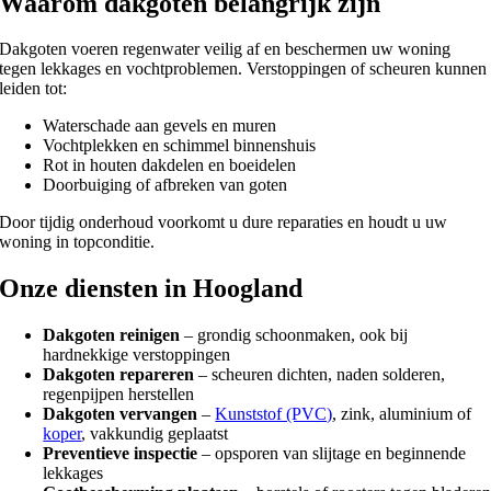
Waarom dakgoten belangrijk zijn
Dakgoten voeren regenwater veilig af en beschermen uw woning
tegen lekkages en vochtproblemen. Verstoppingen of scheuren kunnen
leiden tot:
Waterschade aan gevels en muren
Vochtplekken en schimmel binnenshuis
Rot in houten dakdelen en boeidelen
Doorbuiging of afbreken van goten
Door tijdig onderhoud voorkomt u dure reparaties en houdt u uw
woning in topconditie.
Onze diensten in Hoogland
Dakgoten reinigen
– grondig schoonmaken, ook bij
hardnekkige verstoppingen
Dakgoten repareren
– scheuren dichten, naden solderen,
regenpijpen herstellen
Dakgoten vervangen
–
Kunststof (PVC)
, zink, aluminium of
koper
, vakkundig geplaatst
Preventieve inspectie
– opsporen van slijtage en beginnende
lekkages