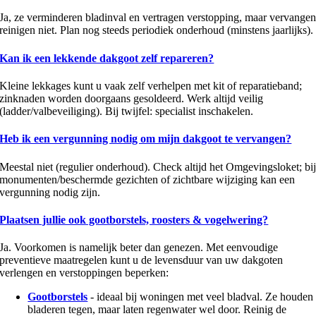
Ja, ze verminderen bladinval en vertragen verstopping, maar vervange
reinigen niet. Plan nog steeds periodiek onderhoud (minstens jaarlijks).
Kan ik een lekkende dakgoot zelf repareren?
Kleine lekkages kunt u vaak zelf verhelpen met kit of reparatieband;
zinknaden worden doorgaans gesoldeerd. Werk altijd veilig
(ladder/valbeveiliging). Bij twijfel: specialist inschakelen.
Heb ik een vergunning nodig om mijn dakgoot te vervangen?
Meestal niet (regulier onderhoud). Check altijd het Omgevingsloket; bi
monumenten/beschermde gezichten of zichtbare wijziging kan een
vergunning nodig zijn.
Plaatsen jullie ook gootborstels, roosters & vogelwering?
Ja. Voorkomen is namelijk beter dan genezen. Met eenvoudige
preventieve maatregelen kunt u de levensduur van uw dakgoten
verlengen en verstoppingen beperken:
Gootborstels
- ideaal bij woningen met veel bladval. Ze houden
bladeren tegen, maar laten regenwater wel door. Reinig de