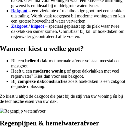
daken. Geschikt voor woningen waar een klassieke uitstraling
gewenst is en ideaal bij middelgrote waterafvoer.
Bakgoot
– een vierkante of rechthoekige goot met een strakke
uitstraling. Wordt vaak toegepast bij moderne woningen en kan
een grotere hoeveelheid water verwerken.
Zakgoot
/
kilgoot
– speciaal geplaatst op de plek waar twee
dakvlakken samenkomen. Onmisbaar bij kil- of hoekdaken om
regenwater gecontroleerd af te voeren.
Wanneer kiest u welke goot?
Bij een
hellend dak
met normale afvoer volstaat meestal een
mastgoot.
Heeft u een
moderne woning
of grote dakvlakken met veel
regenwater? Kies dan voor een bakgoot.
Bij
complexe dakconstructies
zoals hoekdaken is een zakgoot
de juiste oplossing.
Zo kiest u altijd de dakgoot die past bij de stijl van uw woning én bij
de technische eisen van uw dak.
Regenpijpen & hemelwaterafvoer