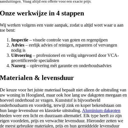
aansluitingen. Vraag altijd een offerte voor een exacte prijs.
Onze werkwijze in 4 stappen
Wij werken volgens een vaste aanpak, zodat u altijd weet waar u aan
toe bent:
Inspectie
– visuele controle van goten en regenpijpen
Advies
– eerlijk advies of reinigen, repareren of vervangen
nodig is
Uitvoering
– professioneel en veilig uitgevoerd door VCA-
gecertificeerde specialisten
Nazorg
– oplevering mét garantie en onderhoudsadvies
Materialen & levensduur
De keuze voor het juiste materiaal bepaalt niet alleen de uitstraling van
uw woning in Hoogland, maar ook hoe lang uw dakgoten meegaan en
hoeveel onderhoud ze vragen. Kunststof is bijvoorbeeld
onderhoudsarm en voordelig, terwijl zink en koper bekendstaan om
hun lange levensduur en klassieke uitstraling.
Aluminium dakgoten
bieden weer een licht en duurzaam alternatief. Elk type heeft zo zijn
eigen voordelen, prijs en verwachte levensduur. Hieronder zetten we
de meest gebruikte materialen, prijs en hun gemiddelde levensduur