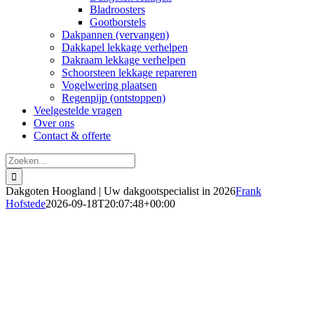
Bladroosters
Gootborstels
Dakpannen (vervangen)
Dakkapel lekkage verhelpen
Dakraam lekkage verhelpen
Schoorsteen lekkage repareren
Vogelwering plaatsen
Regenpijp (ontstoppen)
Veelgestelde vragen
Over ons
Contact & offerte
Zoeken
naar:
Dakgoten Hoogland | Uw dakgootspecialist in 2026
Frank
Hofstede
2026-09-18T20:07:48+00:00
Dakgoten Hoogland
Vervangen, repareren & reinigen (2026)
Direct inzicht in de kosten