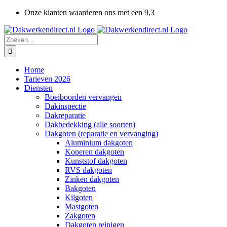
Ga
Onze klanten waarderen ons met een 9,3
naar
inhoud
Zoeken
naar:
Home
Tarieven 2026
Diensten
Boeiboorden vervangen
Dakinspectie
Dakreparatie
Dakbedekking (alle soorten)
Dakgoten (reparatie en vervanging)
Aluminium dakgoten
Koperen dakgoten
Kunststof dakgoten
RVS dakgoten
Zinken dakgoten
Bakgoten
Kilgoten
Mastgoten
Zakgoten
Dakgoten reinigen