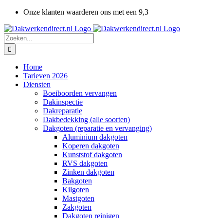
Ga
Onze klanten waarderen ons met een 9,3
naar
inhoud
Zoeken
naar:
Home
Tarieven 2026
Diensten
Boeiboorden vervangen
Dakinspectie
Dakreparatie
Dakbedekking (alle soorten)
Dakgoten (reparatie en vervanging)
Aluminium dakgoten
Koperen dakgoten
Kunststof dakgoten
RVS dakgoten
Zinken dakgoten
Bakgoten
Kilgoten
Mastgoten
Zakgoten
Dakgoten reinigen