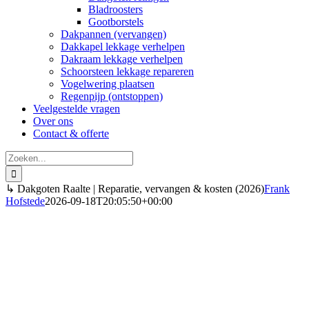
Bladroosters
Gootborstels
Dakpannen (vervangen)
Dakkapel lekkage verhelpen
Dakraam lekkage verhelpen
Schoorsteen lekkage repareren
Vogelwering plaatsen
Regenpijp (ontstoppen)
Veelgestelde vragen
Over ons
Contact & offerte
Zoeken
naar:
↳ Dakgoten Raalte | Reparatie, vervangen & kosten (2026)
Frank
Hofstede
2026-09-18T20:05:50+00:00
Dakgoten Raalte
Vervangen, repareren & reinigen (2026)
Direct inzicht in de kosten