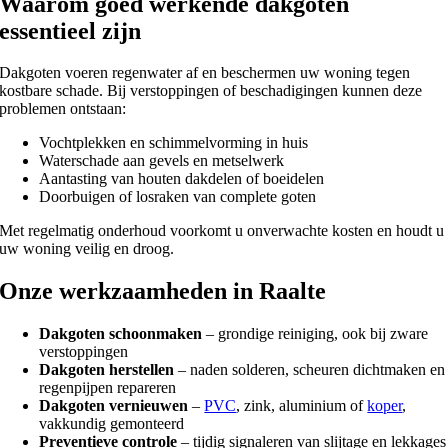
Waarom goed werkende dakgoten
essentieel zijn
Dakgoten voeren regenwater af en beschermen uw woning tegen
kostbare schade. Bij verstoppingen of beschadigingen kunnen deze
problemen ontstaan:
Vochtplekken en schimmelvorming in huis
Waterschade aan gevels en metselwerk
Aantasting van houten dakdelen of boeidelen
Doorbuigen of losraken van complete goten
Met regelmatig onderhoud voorkomt u onverwachte kosten en houdt u
uw woning veilig en droog.
Onze werkzaamheden in Raalte
Dakgoten schoonmaken
– grondige reiniging, ook bij zware
verstoppingen
Dakgoten herstellen
– naden solderen, scheuren dichtmaken en
regenpijpen repareren
Dakgoten vernieuwen
–
PVC
, zink, aluminium of
koper
,
vakkundig gemonteerd
Preventieve controle
– tijdig signaleren van slijtage en lekkages