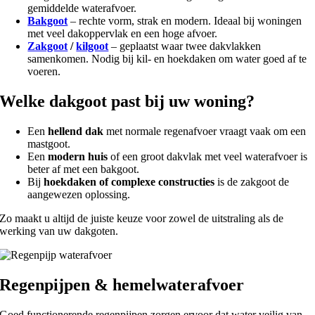
gemiddelde waterafvoer.
Bakgoot
– rechte vorm, strak en modern. Ideaal bij woningen
met veel dakoppervlak en een hoge afvoer.
Zakgoot
/
kilgoot
– geplaatst waar twee dakvlakken
samenkomen. Nodig bij kil- en hoekdaken om water goed af te
voeren.
Welke dakgoot past bij uw woning?
Een
hellend dak
met normale regenafvoer vraagt vaak om een
mastgoot.
Een
modern huis
of een groot dakvlak met veel waterafvoer is
beter af met een bakgoot.
Bij
hoekdaken of complexe constructies
is de zakgoot de
aangewezen oplossing.
Zo maakt u altijd de juiste keuze voor zowel de uitstraling als de
werking van uw dakgoten.
Regenpijpen & hemelwaterafvoer
Goed functionerende regenpijpen zorgen ervoor dat water veilig van