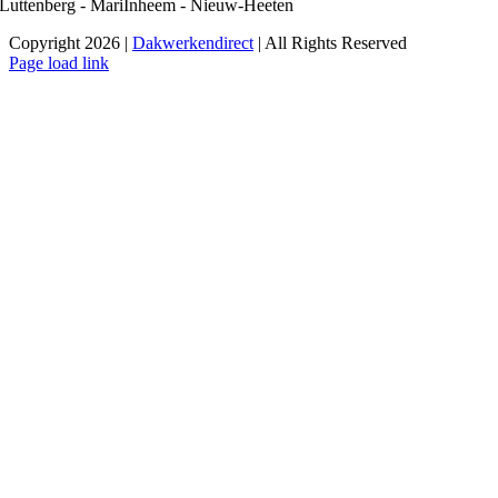
Luttenberg - MariÎnheem - Nieuw-Heeten
Copyright 2026 |
Dakwerkendirect
| All Rights Reserved
Facebook
X
Instagram
Pinterest
Page load link
Ga
naar
de
bovenkant