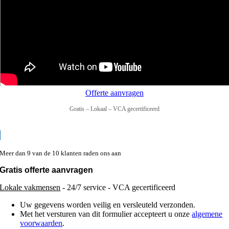
Offerte aanvragen
Gratis – Lokaal – VCA gecertificeerd
Meer dan 9 van de 10 klanten raden ons aan
Gratis offerte aanvragen
Lokale vakmensen
- 24/7 service - VCA gecertificeerd
Uw gegevens worden veilig en versleuteld verzonden.
Met het versturen van dit formulier accepteert u onze
algemene
voorwaarden
.