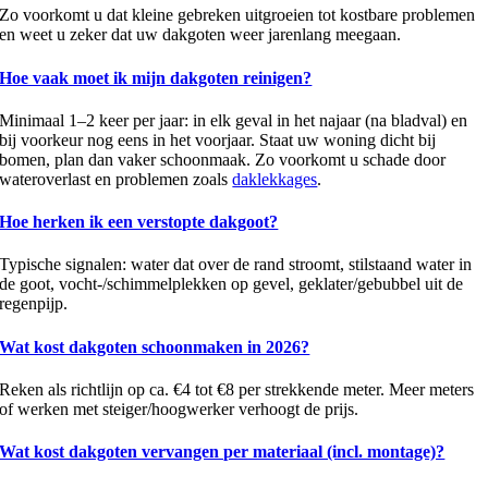
Zo voorkomt u dat kleine gebreken uitgroeien tot kostbare problemen
en weet u zeker dat uw dakgoten weer jarenlang meegaan.
Hoe vaak moet ik mijn dakgoten reinigen?
Minimaal 1–2 keer per jaar: in elk geval in het najaar (na bladval) en
bij voorkeur nog eens in het voorjaar. Staat uw woning dicht bij
bomen, plan dan vaker schoonmaak. Zo voorkomt u schade door
wateroverlast en problemen zoals
daklekkages
.
Hoe herken ik een verstopte dakgoot?
Typische signalen: water dat over de rand stroomt, stilstaand water in
de goot, vocht-/schimmelplekken op gevel, geklater/gebubbel uit de
regenpijp.
Wat kost dakgoten schoonmaken in 2026?
Reken als richtlijn op ca. €4 tot €8 per strekkende meter. Meer meters
of werken met steiger/hoogwerker verhoogt de prijs.
Wat kost dakgoten vervangen per materiaal (incl. montage)?