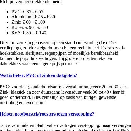
Richtprijzen per strekkende meter:
PVC: € 35 - € 55
Aluminium: € 45 - € 80
Zink: € 60 - € 100
Koper: € 90 - € 150
RVS: € 85 – € 140
Deze prijzen zijn gebaseerd op een standaard woning (1e of 2e
verdieping), zonder steigerhuur en bij een recht traject. Extra’s zoals
hoekstukken, sierlijsten, regenpijpen of moeilijke bereikbaarheid
kunnen de prijs flink verhogen. Bij grotere projecten rekenen
dakdekkers vaak een lagere prijs per meter.
Wat is beter: PVC of zinken dakgoten?
PVC: voordelig, onderhoudsarm; levensduur ongeveer 20 tot 30 jaar.
Zink: klassiek en zeer duurzaam; levensduur vaak 30 tot 40+ jaar bij
goed onderhoud. Kies zelf altijd op basis van budget, gewenste
uitstraling en levensduur.
Helpen gootborstels/roosters tegen verstopping?
Ja, ze verminderen bladinval en vertragen verstopping, maar vervange
reinigen niet. Plan nog steeds periodiek onderhoud (minstens jaarlijks).