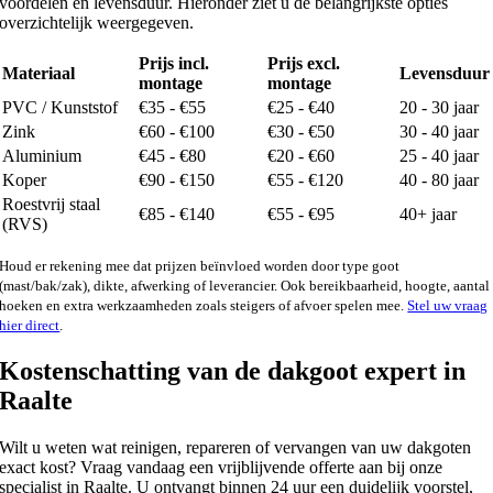
voordelen en levensduur. Hieronder ziet u de belangrijkste opties
overzichtelijk weergegeven.
Prijs incl.
Prijs excl.
Materiaal
Levensduur
montage
montage
PVC / Kunststof
€35 - €55
€25 - €40
20 - 30 jaar
Zink
€60 - €100
€30 - €50
30 - 40 jaar
Aluminium
€45 - €80
€20 - €60
25 - 40 jaar
Koper
€90 - €150
€55 - €120
40 - 80 jaar
Roestvrij staal
€85 - €140
€55 - €95
40+ jaar
(RVS)
Houd er rekening mee dat prijzen beïnvloed worden door type goot
(mast/bak/zak), dikte, afwerking of leverancier. Ook bereikbaarheid, hoogte, aantal
hoeken en extra werkzaamheden zoals steigers of afvoer spelen mee.
Stel uw vraag
hier direct
.
Kostenschatting van de dakgoot expert in
Raalte
Wilt u weten wat reinigen, repareren of vervangen van uw dakgoten
exact kost? Vraag vandaag een vrijblijvende offerte aan bij onze
specialist in Raalte. U ontvangt binnen 24 uur een duidelijk voorstel,