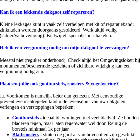
Kan ik een lekkende dakgoot zelf repareren?
Kleine lekkages kunt u vaak zelf verhelpen met kit of reparatieband;
zinknaden worden doorgaans gesoldeerd. Werk altijd veilig
(ladder/valbeveiliging). Bij twijfel: specialist inschakelen.
Heb ik een vergunning nodig om mijn dakgoot te vervangen?
Meestal niet (regulier onderhoud). Check altijd het Omgevingsloket; bi
monumenten/beschermde gezichten of zichtbare wijziging kan een
vergunning nodig zijn.
Plaatsen jullie ook gootborstels, roosters & vogelwering?
Ja. Voorkomen is namelijk beter dan genezen. Met eenvoudige
preventieve maatregelen kunt u de levensduur van uw dakgoten
verlengen en verstoppingen beperken:
Gootborstels
- ideaal bij woningen met veel bladval. Ze houden
bladeren tegen, maar laten regenwater wel door. Reinig de
borstels minimaal 1x per jaar.
Bladroosters
- sluiten de goot af van bovenaf en zijn geschikt