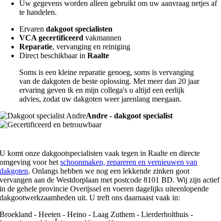
Uw gegevens worden alleen gebruikt om uw aanvraag netjes af
te handelen.
Ervaren
dakgoot specialisten
VCA gecertificeerd
vakmannen
Reparatie
, vervanging en reiniging
Direct beschikbaar in
Raalte
Soms is een kleine reparatie genoeg, soms is vervanging
van de dakgoten de beste oplossing. Met meer dan 20 jaar
ervaring geven ik en mijn collega's u altijd een eerlijk
advies, zodat uw dakgoten weer jarenlang meegaan.
Andre - dakgoot specialist
U komt onze dakgootspecialisten vaak tegen in Raalte en directe
omgeving voor het
schoonmaken, repareren en vernieuwen van
dakgoten
. Onlangs hebben we nog een lekkende zinken goot
vervangen aan de Westdorplaan met postcode 8101 BD. Wij zijn actief
in de gehele provincie Overijssel en voeren dagelijks uiteenlopende
dakgootwerkzaamheden uit. U treft ons daarnaast vaak in:
Broekland - Heeten - Heino - Laag Zuthem - Lierderholthuis -