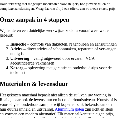
Houd rekening met mogelijke meerkosten voor steigers, hoogteverschillen of
complexe aansluitingen. Vraag daarom altijd een offerte aan voor een exacte prijs.
Onze aanpak in 4 stappen
Wij hanteren een duidelijke werkwijze, zodat u vooraf weet wat er
gebeurt:
Inspectie
– controle van dakgoten, regenpijpen en aansluitingen
Advies
– direct advies of schoonmaken, repareren of vervangen
nodig is
Uitvoering
– veilig uitgevoerd door ervaren, VCA-
gecertificeerde vakmensen
Nazorg
– oplevering met garantie en onderhoudstips voor de
toekomst
Materialen & levensduur
Het gekozen materiaal bepaalt niet alleen de stijl van uw woning in
Raalte, maar ook de levensduur en het onderhoudsniveau. Kunststof is
voordelig en onderhoudsarm, terwijl koper en zink bekendstaan om
hun duurzaamheid en uitstraling.
Aluminium goten
zijn licht en sterk
en vormen een modern alternatief. Elk materiaal kent zijn eigen prijs,