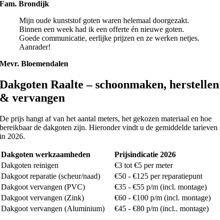
Fam. Brondijk
Mijn oude kunststof goten waren helemaal doorgezakt.
Binnen een week had ik een offerte én nieuwe goten.
Goede communicatie, eerlijke prijzen en ze werken netjes.
Aanrader!
Mevr. Bloemendalen
Dakgoten Raalte – schoonmaken, herstellen
& vervangen
De prijs hangt af van het aantal meters, het gekozen materiaal en hoe
bereikbaar de dakgoten zijn. Hieronder vindt u de gemiddelde tarieven
in 2026.
Dakgoten werkzaamheden
Prijsindicatie 2026
Dakgoten reinigen
€3 tot €5 per meter
Dakgoot reparatie (scheur/naad)
€50 - €125 per reparatiepunt
Dakgoot vervangen (PVC)
€35 - €55 p/m (incl. montage)
Dakgoot vervangen (Zink)
€60 - €100 p/m (incl. montage)
Dakgoot vervangen (Aluminium)
€45 - €80 p/m (incl.. montage)