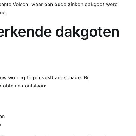
eente Velsen, waar een oude
zinken dakgoot
werd
ng.
rkende dakgoten
uw woning tegen kostbare schade. Bij
problemen ontstaan:
en
n