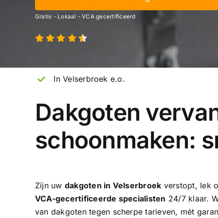
Gratis - Lokaal - VCA gecertificeerd
In Velserbroek e.o.
Dakgoten verva
schoonmaken: sn
Zijn uw
dakgoten in Velserbroek
verstopt, lek 
VCA-gecertificeerde specialisten
24/7 klaar. W
van dakgoten tegen scherpe tarieven, mét garant