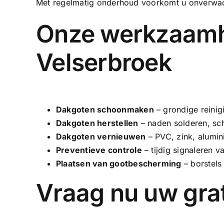
Met regelmatig onderhoud voorkomt u onverwach
Onze werkzaamh
Velserbroek
Dakgoten schoonmaken
– grondige reinig
Dakgoten herstellen
– naden solderen, sc
Dakgoten vernieuwen
–
PVC
, zink, alumi
Preventieve controle
– tijdig signaleren v
Plaatsen van gootbescherming
– borstels 
Vraag nu uw grat