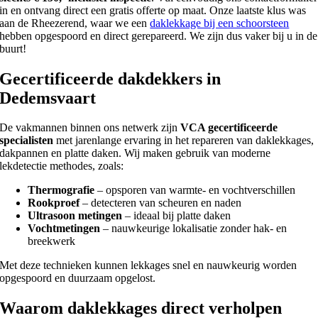
in en ontvang direct een gratis offerte op maat. Onze laatste klus was
aan de Rheezerend, waar we een
daklekkage bij een schoorsteen
hebben opgespoord en direct gerepareerd. We zijn dus vaker bij u in de
buurt!
Gecertificeerde dakdekkers in
Dedemsvaart
De vakmannen binnen ons netwerk zijn
VCA gecertificeerde
specialisten
met jarenlange ervaring in het repareren van daklekkages,
dakpannen en platte daken. Wij maken gebruik van moderne
lekdetectie methodes, zoals:
Thermografie
– opsporen van warmte- en vochtverschillen
Rookproef
– detecteren van scheuren en naden
Ultrasoon metingen
– ideaal bij platte daken
Vochtmetingen
– nauwkeurige lokalisatie zonder hak- en
breekwerk
Met deze technieken kunnen lekkages snel en nauwkeurig worden
opgespoord en duurzaam opgelost.
Waarom daklekkages direct verholpen