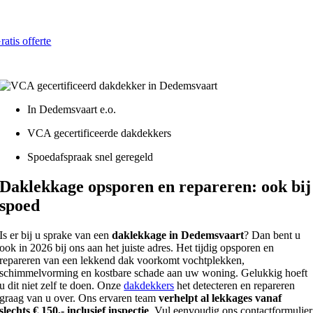
Dakreparatie al vanaf € 150,- inclusief inspectie
ratis offerte
atis - Lokaal - VCA gecertificeerd
In Dedemsvaart e.o.
VCA gecertificeerde dakdekkers
Spoedafspraak snel geregeld
Daklekkage opsporen en repareren: ook bij
spoed
Is er bij u sprake van een
daklekkage in Dedemsvaart
? Dan bent u
ook in 2026 bij ons aan het juiste adres. Het tijdig opsporen en
repareren van een lekkend dak voorkomt vochtplekken,
schimmelvorming en kostbare schade aan uw woning. Gelukkig hoeft
u dit niet zelf te doen. Onze
dakdekkers
het detecteren en repareren
graag van u over. Ons ervaren team
verhelpt al lekkages vanaf
slechts € 150,- inclusief inspectie
. Vul eenvoudig ons contactformulier