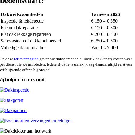
Dedemsvaart?
Dakwerkzaamheden
Tarieven 2026
Inspectie & lekdetectie
€ 150 – € 350
Kleine dakreparatie
€ 150 – € 300
Plat dak lekkage repareren
€ 200 – € 450
Schoorsteen of dakkapel herstel
€ 250 – € 500
Volledige dakrenovatie
Vanaf € 5.000
Op onze
tarievenpagina
geven we transparant en duidelijk de (vanaf) kosten weer
per dienst die we aanbieden. Iedere situatie is uniek, vraag daarom altijd eerst een
vrijblijvende offerte bij ons op.
ij helpen u ook met