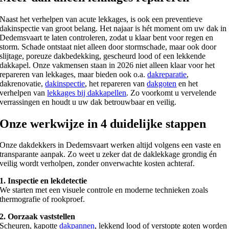
Naast het verhelpen van acute lekkages, is ook een preventieve
dakinspectie van groot belang. Het najaar is hét moment om uw dak in
Dedemsvaart te laten controleren, zodat u klaar bent voor regen en
storm. Schade ontstaat niet alleen door stormschade, maar ook door
slijtage, poreuze dakbedekking, gescheurd lood of een lekkende
dakkapel. Onze vakmensen staan in 2026 niet alleen klaar voor het
repareren van lekkages, maar bieden ook o.a.
dakreparatie
,
dakrenovatie,
dakinspectie
, het repareren van
dakgoten
en het
verhelpen van
lekkages bij dakkapellen
. Zo voorkomt u vervelende
verrassingen en houdt u uw dak betrouwbaar en veilig.
Onze werkwijze in 4 duidelijke stappen
Onze dakdekkers in Dedemsvaart werken altijd volgens een vaste en
transparante aanpak. Zo weet u zeker dat de daklekkage grondig én
veilig wordt verholpen, zonder onverwachte kosten achteraf.
1. Inspectie en lekdetectie
We starten met een visuele controle en moderne technieken zoals
thermografie of rookproef.
2. Oorzaak vaststellen
Scheuren, kapotte
dakpannen
, lekkend lood of verstopte goten worden