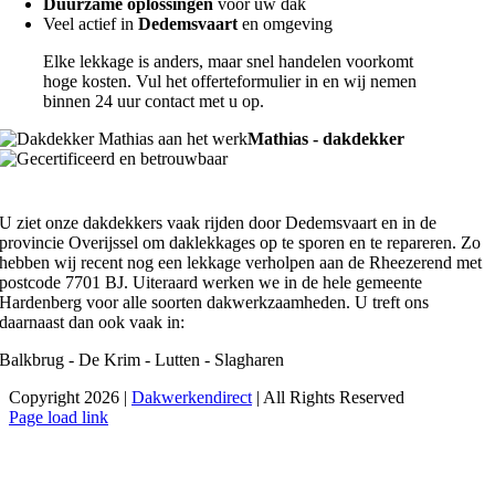
Duurzame oplossingen
voor uw dak
Veel actief in
Dedemsvaart
en omgeving
Elke lekkage is anders, maar snel handelen voorkomt
hoge kosten. Vul het offerteformulier in en wij nemen
binnen 24 uur contact met u op.
Mathias - dakdekker
U ziet onze dakdekkers vaak rijden door Dedemsvaart en in de
provincie Overijssel om daklekkages op te sporen en te repareren. Zo
hebben wij recent nog een lekkage verholpen aan de Rheezerend met
postcode 7701 BJ. Uiteraard werken we in de hele gemeente
Hardenberg voor alle soorten dakwerkzaamheden. U treft ons
daarnaast dan ook vaak in:
Balkbrug - De Krim - Lutten - Slagharen
Copyright 2026 |
Dakwerkendirect
| All Rights Reserved
Facebook
X
Instagram
Pinterest
Page load link
Ga
naar
de