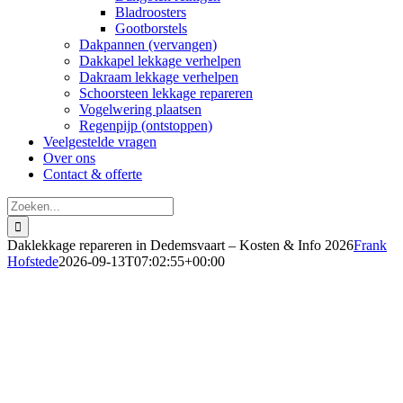
Bladroosters
Gootborstels
Dakpannen (vervangen)
Dakkapel lekkage verhelpen
Dakraam lekkage verhelpen
Schoorsteen lekkage repareren
Vogelwering plaatsen
Regenpijp (ontstoppen)
Veelgestelde vragen
Over ons
Contact & offerte
Zoeken
naar:
Daklekkage repareren in Dedemsvaart – Kosten & Info 2026
Frank
Hofstede
2026-09-13T07:02:55+00:00
Daklekkage verhelpen in
Dedemsvaart
Ook bij spoed, 24/7 bereikbaar in 2026