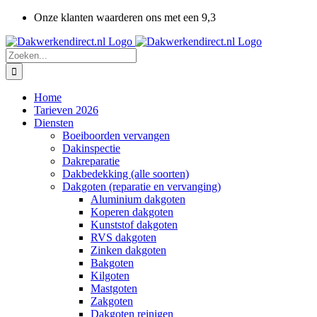
Ga
Onze klanten waarderen ons met een 9,3
naar
inhoud
Zoeken
naar:
Home
Tarieven 2026
Diensten
Boeiboorden vervangen
Dakinspectie
Dakreparatie
Dakbedekking (alle soorten)
Dakgoten (reparatie en vervanging)
Aluminium dakgoten
Koperen dakgoten
Kunststof dakgoten
RVS dakgoten
Zinken dakgoten
Bakgoten
Kilgoten
Mastgoten
Zakgoten
Dakgoten reinigen