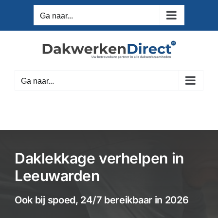
Ga
Ga naar...
naar
inhoud
Ga naar...
Daklekkage verhelpen in
Leeuwarden
Ook bij spoed, 24/7 bereikbaar in 2026