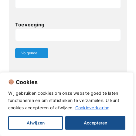
Toevoeging
Uw gegevens worden veilig en versleuteld
Cookies
verzonden.
Wij
gebruiken
cookies
om
onze
website
goed
te
laten
Met het versturen van dit formulier
functioneren
en
om
statistieken
te
verzamelen.
U
kunt
accepteert u onze
algemene voorwaarden
.
cookies
accepteren of afwijzen.
Cookieverklaring
Uw gegevens worden alleen gebruikt om uw
aanvraag netjes af te handelen.
Afwijzen
Accepteren