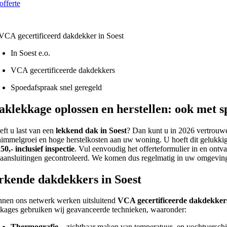
offerte
Lokaal - VCA gecertificeerd
In Soest e.o.
VCA gecertificeerde dakdekkers
Spoedafspraak snel geregeld
aklekkage oplossen en herstellen: ook met 
eft u last van een
lekkend dak in Soest
? Dan kunt u in 2026 vertrou
himmelgroei en hoge herstelkosten aan uw woning. U hoeft dit gelukkig 
50,- inclusief inspectie
. Vul eenvoudig het offerteformulier in en ontv
 aansluitingen gecontroleerd. We komen dus regelmatig in uw omgevin
rkende dakdekkers in Soest
nnen ons netwerk werken uitsluitend
VCA gecertificeerde dakdekker
kkages gebruiken wij geavanceerde technieken, waaronder:
Thermografie
– zichtbaar maken van temperatuur- en vochtverschi