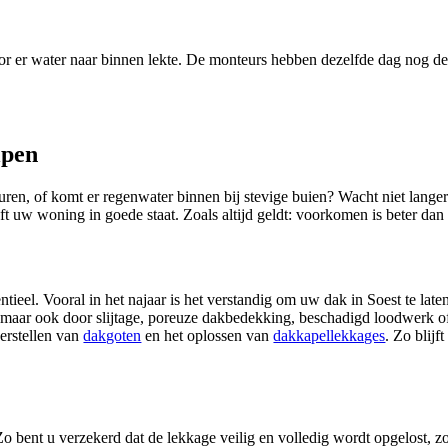
oor er water naar binnen lekte. De monteurs hebben dezelfde dag nog d
lpen
ren, of komt er regenwater binnen bij stevige buien? Wacht niet langer
t uw woning in goede staat. Zoals altijd geldt: voorkomen is beter dan 
tieel. Vooral in het najaar is het verstandig om uw dak in Soest te lat
 maar ook door slijtage, poreuze dakbedekking, beschadigd loodwerk o
herstellen van
dakgoten
en het oplossen van
dakkapellekkages
. Zo blij
 bent u verzekerd dat de lekkage veilig en volledig wordt opgelost, zo