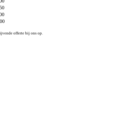
300
450
500
000
ijvende offerte bij ons op.