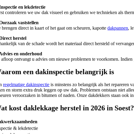
 Inspectie en lekdetectie
rst controleren we uw dak visueel en gebruiken we technieken als therm
 Oorzaak vaststellen
 brengen direct in kaart of het gaat om scheuren, kapotte
dakpannen
, l
 Direct herstel
hankelijk van de schade wordt het materiaal direct hersteld of vervange
 Advies en onderhoud
 afloop ontvangt u advies om nieuwe problemen te voorkomen. Indien 
aarom een dakinspectie belangrijk is
en
regelmatige dakinspectie
is minstens zo belangrijk als het repareren 
gen en storm extra druk leggen op uw dak. Problemen ontstaan niet all
heuren veroorzaken in bitumen of naden. Onze dakdekkers staan ook in 
at kost daklekkage herstel in 2026 in Soest
akwerkzaamheden
spectie & lekdetectie