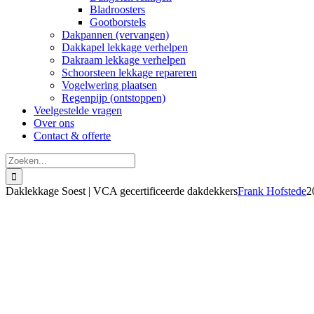
Bladroosters
Gootborstels
Dakpannen (vervangen)
Dakkapel lekkage verhelpen
Dakraam lekkage verhelpen
Schoorsteen lekkage repareren
Vogelwering plaatsen
Regenpijp (ontstoppen)
Veelgestelde vragen
Over ons
Contact & offerte
Zoeken
naar:
Daklekkage Soest | VCA gecertificeerde dakdekkers
Frank Hofstede
2
aklekkage oplossen in Soest
rect hulp bij spoed in 2026
kkundige dakreparatie vanaf € 150,-