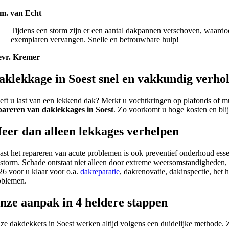
m. van Echt
Tijdens een storm zijn er een aantal dakpannen verschoven, waard
exemplaren vervangen. Snelle en betrouwbare hulp!
vr. Kremer
aklekkage in Soest snel en vakkundig verho
eft u last van een lekkend dak? Merkt u vochtkringen op plafonds of mu
pareren van daklekkages in Soest
. Zo voorkomt u hoge kosten en blijf
eer dan alleen lekkages verhelpen
ast het repareren van acute problemen is ook preventief onderhoud essen
 storm. Schade ontstaat niet alleen door extreme weersomstandigheden,
26 voor u klaar voor o.a.
dakreparatie
, dakrenovatie, dakinspectie, het 
oblemen.
nze aanpak in 4 heldere stappen
ze dakdekkers in Soest werken altijd volgens een duidelijke methode. Zo