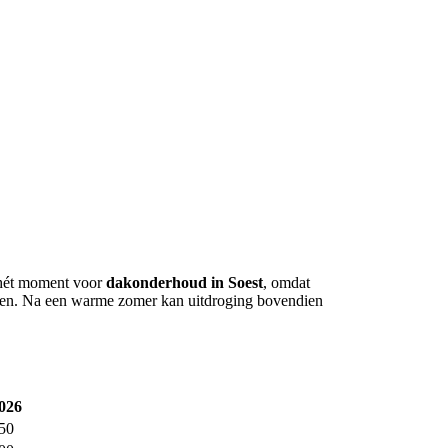
n hét moment voor
dakonderhoud in Soest
, omdat
rsten. Na een warme zomer kan uitdroging bovendien
2026
350