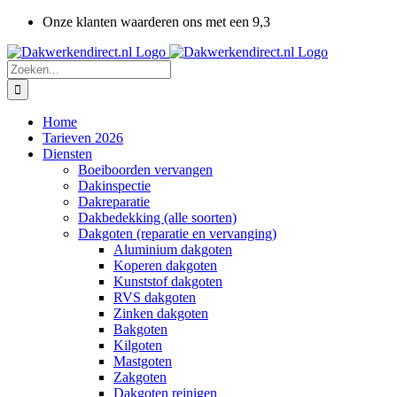
Ga
Onze klanten waarderen ons met een 9,3
naar
inhoud
Zoeken
naar:
Home
Tarieven 2026
Diensten
Boeiboorden vervangen
Dakinspectie
Dakreparatie
Dakbedekking (alle soorten)
Dakgoten (reparatie en vervanging)
Aluminium dakgoten
Koperen dakgoten
Kunststof dakgoten
RVS dakgoten
Zinken dakgoten
Bakgoten
Kilgoten
Mastgoten
Zakgoten
Dakgoten reinigen