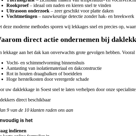
Rookproef
– ideaal om naden en kieren snel te vinden
Ultrasoon onderzoek
– zeer geschikt voor platte daken
Vochtmetingen
– nauwkeurige detectie zonder hak- en breekwerk
t deze moderne methodes sporen wij lekkages snel en precies op, waarn
aarom direct actie ondernemen bij daklek
n lekkage aan het dak kan onverwachts grote gevolgen hebben. Vooral na
Vocht- en schimmelvorming binnenshuis
Aantasting van isolatiemateriaal en dakconstructie
Rot in houten draagbalken of boeidelen
Hoge herstelkosten door verergerde schade
or uw daklekkage in Soest snel te laten verhelpen door onze specialiste
an 9 van de 10 klanten raden ons aan
nvoudig is het
aag indienen