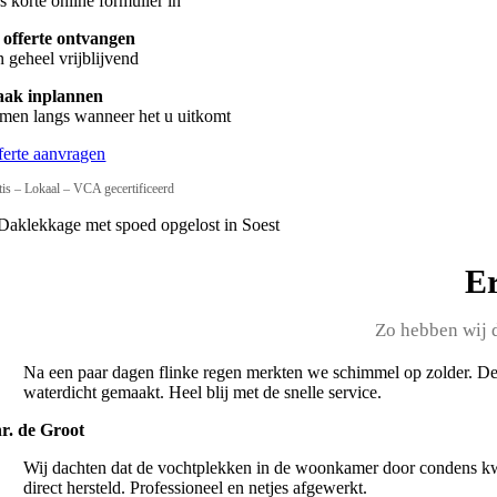
s korte online formulier in
 offerte ontvangen
n geheel vrijblijvend
aak inplannen
men langs wanneer het u uitkomt
ferte aanvragen
tis – Lokaal – VCA gecertificeerd
Er
Zo hebben wij 
Na een paar dagen flinke regen merkten we schimmel op zolder. De
waterdicht gemaakt. Heel blij met de snelle service.
r. de Groot
Wij dachten dat de vochtplekken in de woonkamer door condens kwa
direct hersteld. Professioneel en netjes afgewerkt.