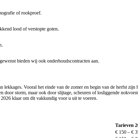
ografie of rookproef.
ekkend lood of verstopte goten.
n.
gewenst bieden wij ook onderhoudscontracten aan.
van lekkages. Vooral het einde van de zomer en begin van de herfst zij
een door storm, maar ook door slijtage, scheuren of losliggende nokvo
2026 klaar om dit vakkundig voor u uit te voeren.
?
Tarieven 
€ 150 – € 