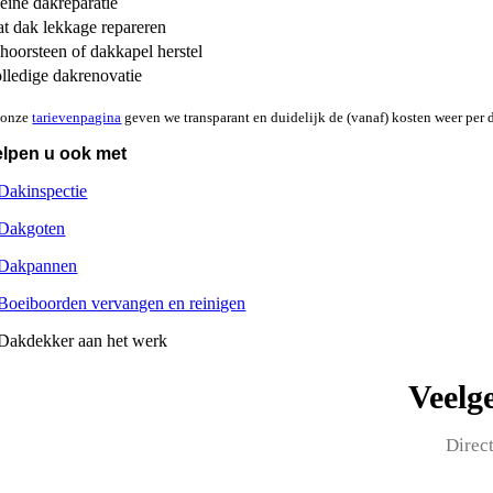
eine dakreparatie
at dak lekkage repareren
hoorsteen of dakkapel herstel
lledige dakrenovatie
 onze
tarievenpagina
geven we transparant en duidelijk de (vanaf) kosten weer per di
elpen u ook met
Veelg
Direc