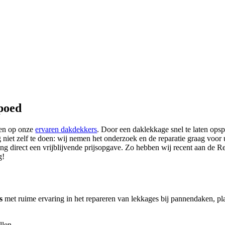
spoed
wen op onze
ervaren dakdekkers
. Door een daklekkage snel te laten ops
niet zelf te doen: wij nemen het onderzoek en de reparatie graag voor
ang direct een vrijblijvende prijsopgave. Zo hebben wij recent aan de R
g!
s
met ruime ervaring in het repareren van lekkages bij pannendaken, pl
llen