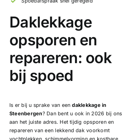
Spoedafspraak snel geregeld
Daklekkage
opsporen en
repareren: ook
bij spoed
Is er bij u sprake van een
daklekkage in
Steenbergen
? Dan bent u ook in 2026 bij ons
aan het juiste adres. Het tijdig opsporen en
repareren van een lekkend dak voorkomt
vochtplekken, schimmelvorming en kostbare