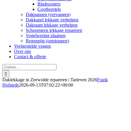
Bladroosters
Gootborstels
Dakpannen (vervangen)
Dakkapel lekkage verhelpen
Dakraam lekkage verhelpen
Schoorsteen lekkage repareren
Vogelwering plaatsen
Regenpijp (ontstoppen)
Veelgestelde vragen
Over ons
Contact & offerte
Zoeken
naar:
Daklekkage in Zeewolde repareren | Tarieven 2026
Frank
Hofstede
2026-09-13T07:02:22+00:00
Daklekkage herstellen in Zeewolde
24/7 bereikbaar bij spoed in 2026
Vanaf € 150,- inclusief inspectie