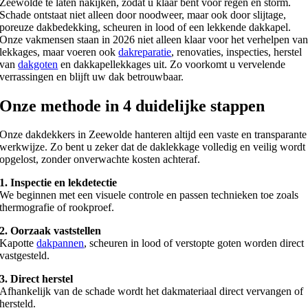
Zeewolde te laten nakijken, zodat u klaar bent voor regen en storm.
Schade ontstaat niet alleen door noodweer, maar ook door slijtage,
poreuze dakbedekking, scheuren in lood of een lekkende dakkapel.
Onze vakmensen staan in 2026 niet alleen klaar voor het verhelpen va
lekkages, maar voeren ook
dakreparatie
, renovaties, inspecties, herstel
van
dakgoten
en dakkapellekkages uit. Zo voorkomt u vervelende
verrassingen en blijft uw dak betrouwbaar.
Onze methode in 4 duidelijke stappen
Onze dakdekkers in Zeewolde hanteren altijd een vaste en transparante
werkwijze. Zo bent u zeker dat de daklekkage volledig en veilig wordt
opgelost, zonder onverwachte kosten achteraf.
1. Inspectie en lekdetectie
We beginnen met een visuele controle en passen technieken toe zoals
thermografie of rookproef.
2. Oorzaak vaststellen
Kapotte
dakpannen
, scheuren in lood of verstopte goten worden direct
vastgesteld.
3. Direct herstel
Afhankelijk van de schade wordt het dakmateriaal direct vervangen of
hersteld.