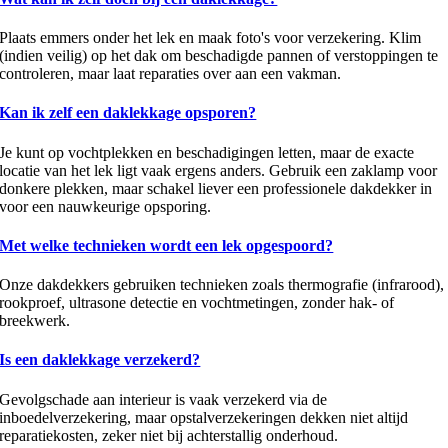
Plaats emmers onder het lek en maak foto's voor verzekering. Klim
(indien veilig) op het dak om beschadigde pannen of verstoppingen te
controleren, maar laat reparaties over aan een vakman.
Kan ik zelf een daklekkage opsporen?
Je kunt op vochtplekken en beschadigingen letten, maar de exacte
locatie van het lek ligt vaak ergens anders. Gebruik een zaklamp voor
donkere plekken, maar schakel liever een professionele dakdekker in
voor een nauwkeurige opsporing.
Met welke technieken wordt een lek opgespoord?
Onze dakdekkers gebruiken technieken zoals thermografie (infrarood),
rookproef, ultrasone detectie en vochtmetingen, zonder hak- of
breekwerk.
Is een daklekkage verzekerd?
Gevolgschade aan interieur is vaak verzekerd via de
inboedelverzekering, maar opstalverzekeringen dekken niet altijd
reparatiekosten, zeker niet bij achterstallig onderhoud.