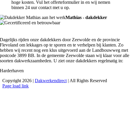
hoge kosten. Vul het offerteformulier in en wij nemen
binnen 24 uur contact met u op.
Mathias - dakdekker
Dagelijks rijden onze dakdekkers door Zeewolde en de provincie
Flevoland om lekkages op te sporen en te verhelpen bij klanten. Zo
hebben wij recent nog een klus uitgevoerd aan de Landbouwweg met
postcode 3899 BB. In de gemeente Zeewolde staan wij klaar voor alle
soorten dakwerkzaamheden. U ziet onze dakdekkers regelmatig in:
Harderhaven
Copyright 2026 |
Dakwerkendirect
| All Rights Reserved
Facebook
X
Instagram
Pinterest
Page load link
Ga
naar
de
bovenkant