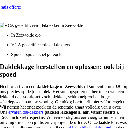
ratis offerte
atis - Lokaal - VCA gecertificeerd
In Zeewolde e.o.
VCA gecertificeerde dakdekkers
Spoedafspraak snel geregeld
Daklekkage herstellen en oplossen: ook bij
spoed
Heeft u last van een
daklekkage in Zeewolde
? Dan bent u in 2026 bij
ons precies op de juiste plek. Het snel opsporen en herstellen van een
lekkend dak voorkomt vochtplekken, schimmelgroei en hoge
schadeposten aan uw woning. Gelukkig hoeft u dit niet zelf te regelen.
Wij nemen het onderzoek en de reparatie graag volledig van u over.
Ons
ervaren dakdekkers
pakken lekkages al aan vanaf slechts €
150,- inclusief inspectie
. Vul eenvoudig ons aanvraagformulier in en
ontvang direct een gratis en vrijblijvende offerte. Onze laatste klus was
aan de Landbouwweg, waar wij een
lekkage bij een dakkapel
hebben