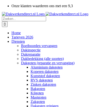
Ga
Onze klanten waarderen ons met een 9,3
naar
inhoud
Zoeken
naar:
Home
Tarieven 2026
Diensten
Boeiboorden vervangen
Dakinspectie
Dakreparatie
Dakbedekking (alle soorten)
Dakgoten (reparatie en vervanging)
Aluminium dakgoten
Koperen dakgoten
Kunststof dakgoten
RVS dakgoten
Zinken dakgoten
Bakgoten
Kilgoten
Mastgoten
Zakgoten
Dakgoten reinigen