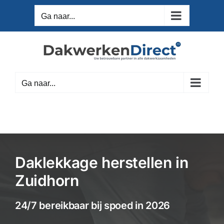
Ga
Ga naar...
naar
inhoud
Ga naar...
Daklekkage herstellen in
Zuidhorn
24/7 bereikbaar bij spoed in 2026