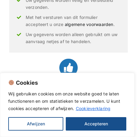
Uw gegevens worden veilig en versleuteld
verzonden.
Met het versturen van dit formulier
accepteert u onze
algemene voorwaarden
.
Uw gegevens worden alleen gebruikt om uw
aanvraag netjes af te handelen.
Cookies
Ervaren dakdekkers
met vakkennis
Wij
gebruiken
cookies
om
onze
website
goed
te
laten
VCA gecertificeerd
dakdekkers
functioneren
en
om
statistieken
te
verzamelen.
U
kunt
Duurzame oplossingen
voor uw dak
cookies
accepteren of afwijzen.
Cookieverklaring
Veel actief in
Zuidhorn
en omgeving
Afwijzen
Accepteren