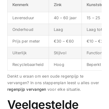
Kenmerk
Zink
Kunststof
Levensduur
40 – 60 jaar
15 – 25 jaar
Onderhoud
Laag
Laag tot mi
Prijs per meter
€30 – €60
€10 – €20
Uiterlijk
Stijlvol
Functioneel
Recyclebaarheid
Hoog
Beperkt
Denkt u eraan om een oude regenpijp te
vervangen? In ons stappenplan leest u alles over
regenpijp vervangen
voor elke situatie.
Veelgestelde