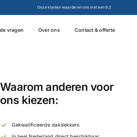
Onze klanten waarderen ons met een 9,3
lde vragen
Over ons
Contact & offerte
Waarom anderen voor
ons kiezen:
Gekwalificeerde dakdekkers
In heel Nederland direct beschikbaar